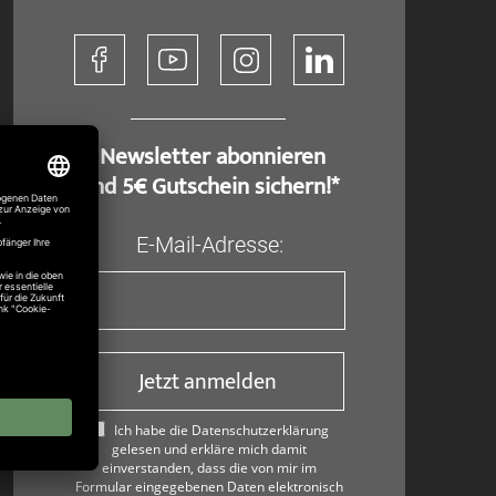
​ Newsletter abonnieren
und 5€ Gutschein sichern!*
E-Mail-Adresse:
Jetzt anmelden
Ich habe die Datenschutzerklärung
gelesen und erkläre mich damit
einverstanden, dass die von mir im
Formular eingegebenen Daten elektronisch