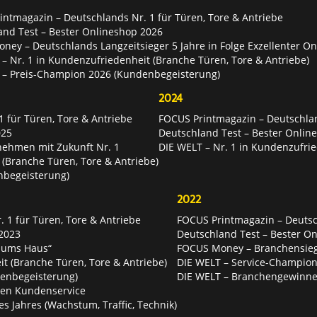
ntmagazin – Deutschlands Nr. 1 für Türen, Tore & Antriebe
and Test – Bester Onlineshop 2026
ey – Deutschlands Langzeitsieger 5 Jahre in Folge Exzellenter O
– Nr. 1 in Kundenzufriedenheit (Branche Türen, Tore & Antriebe)
 – Preis-Champion 2026 (Kundenbegeisterung)
2024
 für Türen, Tore & Antriebe
FOCUS Printmagazin – Deutschlan
025
Deutschland Test – Bester Onlin
nehmen mit Zukunft Nr. 1
DIE WELT – Nr. 1 in Kundenzufrie
 (Branche Türen, Tore & Antriebe)
nbegeisterung)
2022
 1 für Türen, Tore & Antriebe
FOCUS Printmagazin – Deutsch
2023
Deutschland Test – Bester O
 ums Haus“
FOCUS Money – Branchensie
t (Branche Türen, Tore & Antriebe)
DIE WELT – Service-Champion
enbegeisterung)
DIE WELT – Branchengewinner
ten Kundenservice
es Jahres (Wachstum, Traffic, Technik)