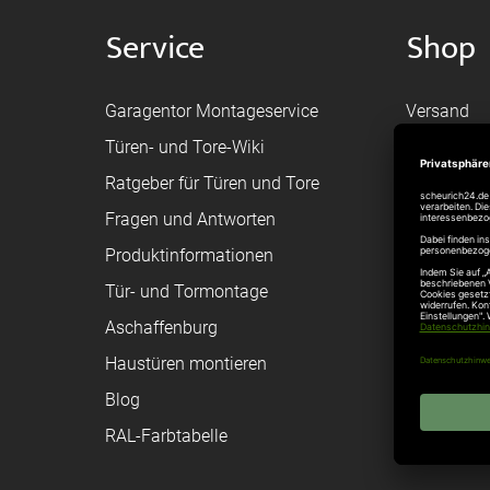
Service
Shop
Garagentor Montageservice
Versand
Türen- und Tore-Wiki
Zahlungsa
Ratgeber für Türen und Tore
Bestellvor
Fragen und Antworten
Registriere
Produktinformationen
Federanfr
Tür- und Tormontage
Toraufma
Aschaffenburg
Montagean
Haustüren montieren
Brandschu
Blog
Elektrisch
RAL-Farbtabelle