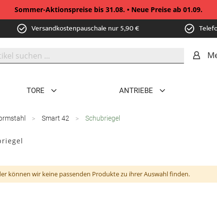
Sommer-Aktionspreise bis 31.08. • Neue Preise ab 01.09.
Versandkostenpauschale nur 5,90 €
Telef
Me
TORE
ANTRIEBE
ormstahl
Smart 42
Schubriegel
riegel
der können wir keine passenden Produkte zu ihrer Auswahl finden.