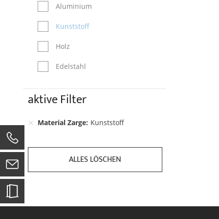
Aluminium
Kunststoff
Holz
Edelstahl
aktive Filter
Material Zarge
Kunststoff
0
ALLES LÖSCHEN