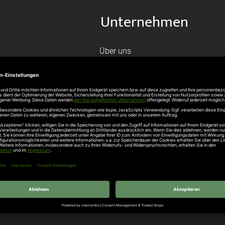
Unternehmen
Über uns
rten
Stellenangebote
gang
Hersteller
n
Hörmann Türen
age
Hörmann Sektionaltor
ß
leitungen
tztüren
e Garagentore