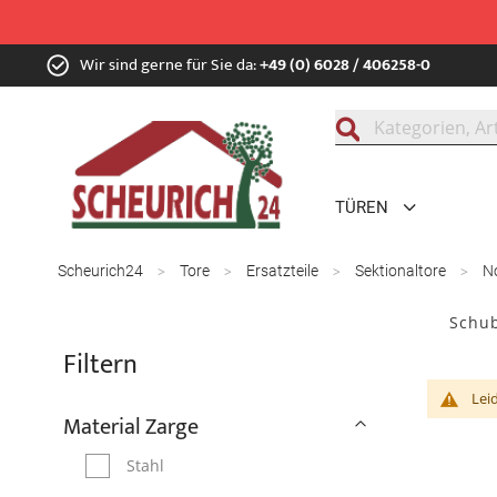
Zum
Wir sind gerne für Sie da:
+49 (0) 6028 / 406258-0
Inhalt
springen
Suche
TÜREN
Scheurich24
Tore
Ersatzteile
Sektionaltore
N
Schub
Filtern
Lei
Material Zarge
Stahl