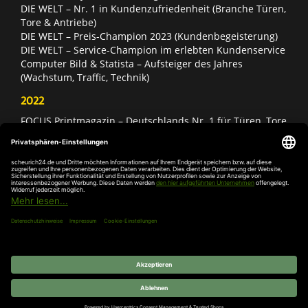
DIE WELT – Nr. 1 in Kundenzufriedenheit (Branche Türen,
Tore & Antriebe)
DIE WELT – Preis-Champion 2023 (Kundenbegeisterung)
DIE WELT – Service-Champion im erlebten Kundenservice
Computer Bild & Statista – Aufsteiger des Jahres
(Wachstum, Traffic, Technik)
2022
FOCUS Printmagazin – Deutschlands Nr. 1 für Türen, Tore
& Antriebe
Deutschland Test – Bester Onlineshop 2022
FOCUS Money – Branchensieger „Rund ums Haus“
DIE WELT – Service-Champion im erlebten Kundenservice
DIE WELT – Branchengewinner Gold-Rang (Türen, Tore &
Antriebe)
AGB
Impressum
Widerruf
Datenschutz
Cookie-
Einstellungen
© 2026 SCHEURICH GmbH