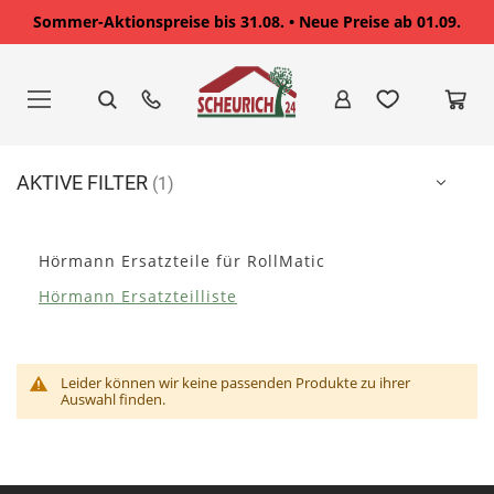
Sommer-Aktionspreise bis 31.08. • Neue Preise ab 01.09.
Zum
Inhalt
springen
AKTIVE FILTER
Hörmann Ersatzteile für RollMatic
Hörmann Ersatzteilliste
Leider können wir keine passenden Produkte zu ihrer
Auswahl finden.