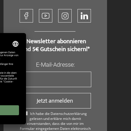
​ Newsletter abonnieren
und 5€ Gutschein sichern!*
E-Mail-Adresse:
Jetzt anmelden
Ich habe die Datenschutzerklärung
gelesen und erkläre mich damit
einverstanden, dass die von mir im
Formular eingegebenen Daten elektronisch