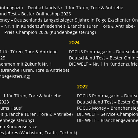
ntmagazin – Deutschlands Nr. 1 für Türen, Tore & Antriebe
and Test – Bester Onlineshop 2026
ey – Deutschlands Langzeitsieger 5 Jahre in Folge Exzellenter O
– Nr. 1 in Kundenzufriedenheit (Branche Türen, Tore & Antriebe)
 – Preis-Champion 2026 (Kundenbegeisterung)
2024
 für Türen, Tore & Antriebe
FOCUS Printmagazin – Deutschlan
025
Deutschland Test – Bester Onlin
nehmen mit Zukunft Nr. 1
DIE WELT – Nr. 1 in Kundenzufrie
 (Branche Türen, Tore & Antriebe)
nbegeisterung)
2022
 1 für Türen, Tore & Antriebe
FOCUS Printmagazin – Deutsch
2023
Deutschland Test – Bester O
 ums Haus“
FOCUS Money – Branchensie
t (Branche Türen, Tore & Antriebe)
DIE WELT – Service-Champion
enbegeisterung)
DIE WELT – Branchengewinner
ten Kundenservice
es Jahres (Wachstum, Traffic, Technik)