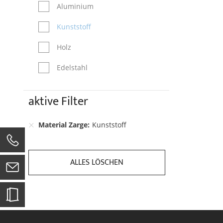
Aluminium
Kunststoff
Holz
Edelstahl
aktive Filter
Material Zarge
Kunststoff
0
ALLES LÖSCHEN