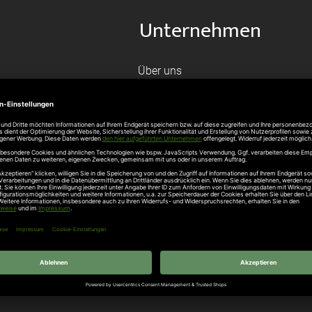
Unternehmen
Über uns
rten
Stellenangebote
gang
Hersteller
n
Hörmann Türen
age
Hörmann Sektionaltor
ß
leitungen
tztüren
e Garagentore