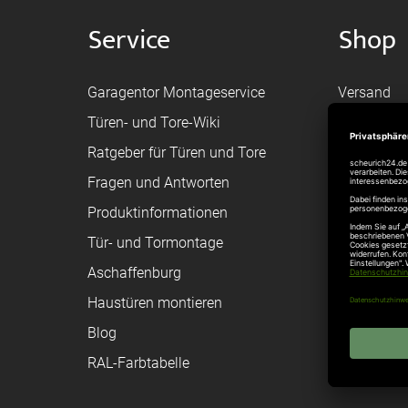
Service
Shop
Garagentor Montageservice
Versand
Türen- und Tore-Wiki
Zahlungsa
Ratgeber für Türen und Tore
Bestellvor
Fragen und Antworten
Registriere
Produktinformationen
Federanfr
Tür- und Tormontage
Toraufma
Aschaffenburg
Montagean
Haustüren montieren
Brandschu
Blog
Elektrisch
RAL-Farbtabelle