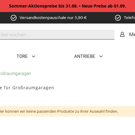
Sommer-Aktionspreise bis 31.08. • Neue Preise ab 01.09.
Versandkostenpauschale nur 5,90 €
Telef
Me
TORE
ANTRIEBE
Großraumgaragen
e für Großraumgaragen
der können wir keine passenden Produkte zu ihrer Auswahl finden.