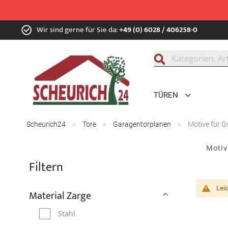
Zum
Wir sind gerne für Sie da:
+49 (0) 6028 / 406258-0
Inhalt
springen
Suche
TÜREN
Scheurich24
Tore
Garagentorplanen
Motive für 
Motiv
Filtern
Lei
Material Zarge
Stahl