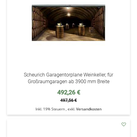
Wunsc
Scheurich Garagentorplane Weinkeller, für
Großraumgaragen ab 3900 mm Breite
Sonderpreis
492,26 €
497,56 €
Inkl. 19% Steuern
,
exkl.
Versandkosten
addAu
den