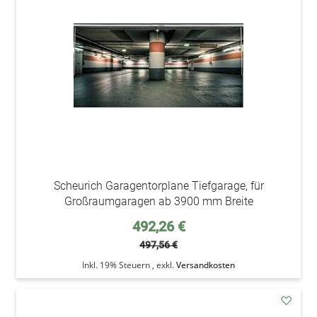
Wunsc
Scheurich Garagentorplane Tiefgarage, für
Großraumgaragen ab 3900 mm Breite
Sonderpreis
492,26 €
497,56 €
Inkl. 19% Steuern
,
exkl.
Versandkosten
addAu