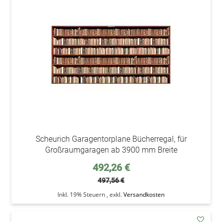
den
Wunsc
Scheurich Garagentorplane Bücherregal, für
Großraumgaragen ab 3900 mm Breite
Sonderpreis
492,26 €
497,56 €
Inkl. 19% Steuern
,
exkl.
Versandkosten