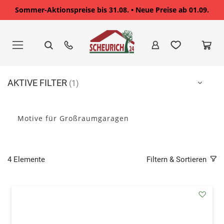
Sommer-Aktionspreise bis 31.08. • Neue Preise ab 01.09.
Zum
Inhalt
springen
AKTIVE FILTER
Motive für Großraumgaragen
4
Elemente
Filtern & Sortieren
addAu
den