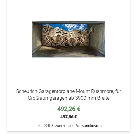
addAu
den
Wunsc
Scheurich Garagentorplane Mount Rushmore, für
Großraumgaragen ab 3900 mm Breite
Sonderpreis
492,26 €
497,56 €
Inkl. 19% Steuern
,
exkl.
Versandkosten