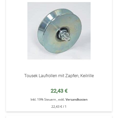
addAu
den
Wunsc
Tousek Laufrollen mit Zapfen, Keilrille
22,43 €
Inkl. 19% Steuern
,
exkl.
Versandkosten
22,43 €
/ 1