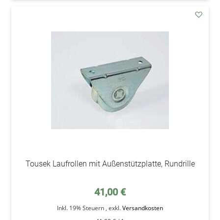
addAu
den
Wunsc
Tousek Laufrollen mit Außenstützplatte, Rundrille
41,00 €
Inkl. 19% Steuern
,
exkl.
Versandkosten