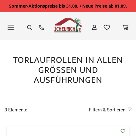
Sommer-Aktionspreise bis 31.08. • Neue Preise ab 01.09.
Zum
Inhalt
springen
TORLAUFROLLEN IN ALLEN
GRÖSSEN UND A
USFÜHRUNGEN
3
Elemente
Filtern & Sortieren