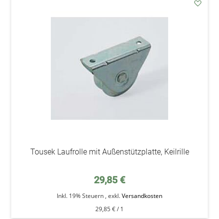
addAu
den
Wunsc
Tousek Laufrolle mit Außenstützplatte, Keilrille
29,85 €
Inkl. 19% Steuern
,
exkl.
Versandkosten
29,85 €
/ 1