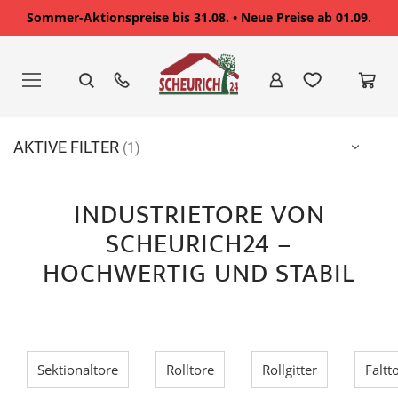
Sommer-Aktionspreise bis 31.08. • Neue Preise ab 01.09.
Zum
Inhalt
springen
AKTIVE FILTER
INDUSTRIETORE VON
SCHEURICH24 –
HOCHWERTIG UND STABIL
Sektionaltore
Rolltore
Rollgitter
Faltt