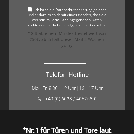
Ich habe die Datenschutzerklärung gelesen
und erkläre mich damit einverstanden, dass die
von mir im Formular eingegebenen Daten
elektronisch erhoben und gespeichert werden.
*Gilt ab einem Mindestbestellwert von
250€, ab Erhalt dieser Mail 2 Wochen
gültig
Telefon-Hotline
Mo - Fr: 8:30 - 12 Uhr | 13 - 17 Uhr
+49 (0) 6028 / 406258-0
*Nr. 1 für Türen und Tore laut