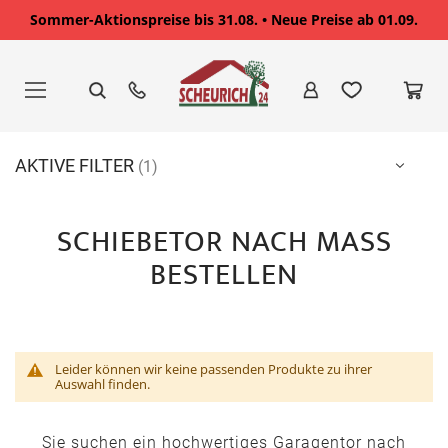
Sommer-Aktionspreise bis 31.08. • Neue Preise ab 01.09.
Zum
Inhalt
springen
AKTIVE FILTER
SCHIEBETOR NACH MASS B
ESTELLEN
Leider können wir keine passenden Produkte zu ihrer
Auswahl finden.
Sie suchen ein hochwertiges Garagentor nach