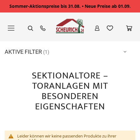
Sommer-Aktionspreise bis 31.08. • Neue Preise ab 01.09.
Zum
Inhalt
springen
AKTIVE FILTER
SEKTIONALTORE –
TORANLAGEN MIT
BESONDEREN
EIGENSCHAFTEN
Leider können wir keine passenden Produkte zu ihrer