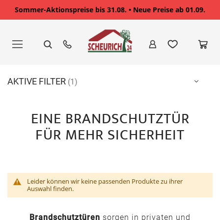
Sommer-Aktionspreise bis 31.08. • Neue Preise ab 01.09.
Zum
Inhalt
springen
AKTIVE FILTER
EINE BRANDSCHUTZTÜR
FÜR MEHR SICHERHEIT
Leider können wir keine passenden Produkte zu ihrer
Auswahl finden.
Brandschutztüren
sorgen in privaten und