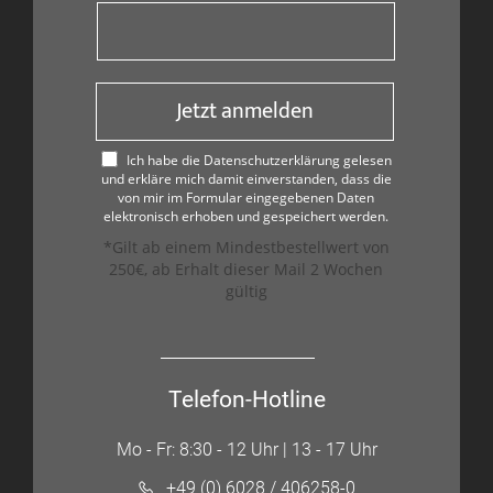
Jetzt anmelden
Ich habe die Datenschutzerklärung gelesen
und erkläre mich damit einverstanden, dass die
von mir im Formular eingegebenen Daten
elektronisch erhoben und gespeichert werden.
*Gilt ab einem Mindestbestellwert von
250€, ab Erhalt dieser Mail 2 Wochen
gültig
Telefon-Hotline
Mo - Fr: 8:30 - 12 Uhr | 13 - 17 Uhr
+49 (0) 6028 / 406258-0