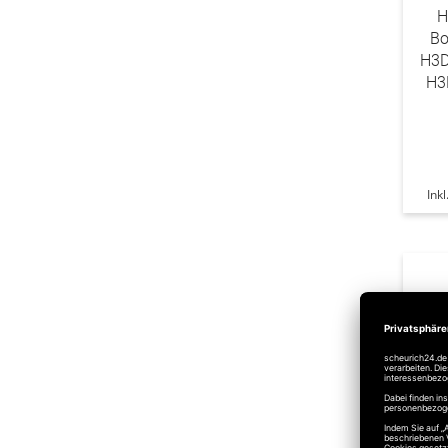
H
Bo
H3D
H3
Ink