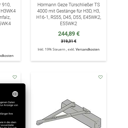
r 910,
Hörmann Geze Türschließer TS
ür H3WK4
4000 mit Gestänge für H3D, H3,
falz,
H16-1, RS55, D45, D55, E45WK2,
16WK4
E55WK2
Sonderpreis
244,89 €
319,31 €
Inkl. 19% Steuern
,
exkl.
Versandkosten
ndkosten
addAuf
addAuf
den
den
Wunschzettel
Wunschzettel