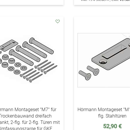
addAuf
den
Wunschzettel
rmann Montageset "M7" für
Hörmann Montageset "M10
Trockenbauwand dreifach
flg. Stahltüren
nkt, 2-flg. für 2-flg. Türen mit
Sonderpreis
52,90 €
Umfassungszarge für GKF