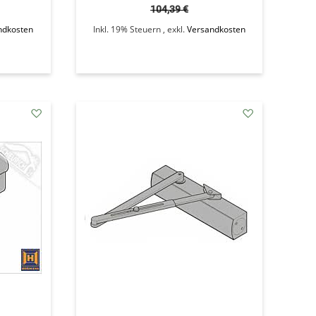
104,39 €
ndkosten
Inkl. 19% Steuern
,
exkl.
Versandkosten
addAuf
addAuf
den
den
Wunschzettel
Wunschzettel