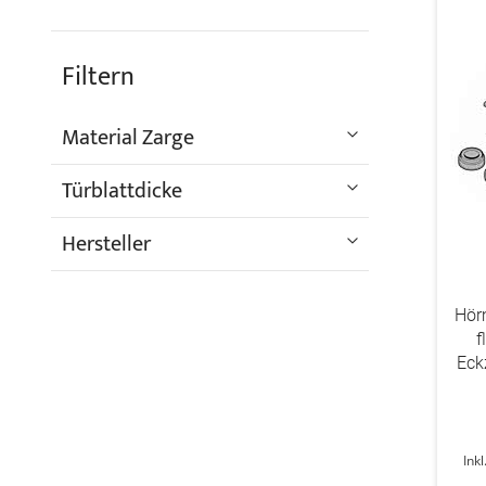
Filtern
Material Zarge
Türblattdicke
Hersteller
Hör
f
Eck
Ink