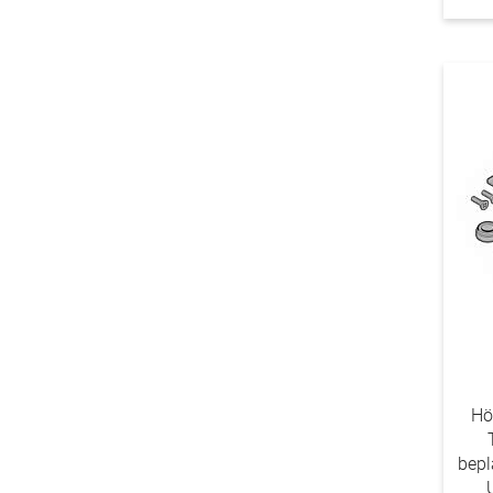
Hö
bepla