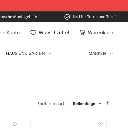
onische Montagehilfe
Nr. 1 für Türen und Tore*
in Konto
Wunschzettel
Warenkorb
HAUS UND GARTEN
MARKEN
Absteig
Sortieren nach
sortiere