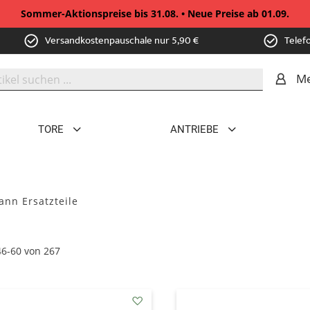
Sommer-Aktionspreise bis 31.08. • Neue Preise ab 01.09.
Versandkostenpauschale nur 5,90 €
Telef
Me
TORE
ANTRIEBE
nn Ersatzteile
46
-
60
von
267