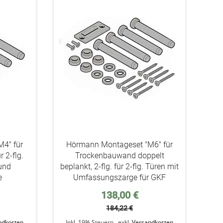
addAuf
addAuf
den
den
Wunschzettel
Wunschzettel
4" für
Hörmann Montageset "M6" für
r 2-flg.
Trockenbauwand doppelt
und
beplankt, 2-flg. für 2-flg. Türen mit
e
Umfassungszarge für GKF
Sonderpreis
138,00 €
184,22 €
ndkosten
Inkl. 19% Steuern
,
exkl.
Versandkosten