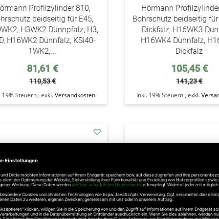
örmann Profilzylinder 810,
Hörmann Profilzylinde
hrschutz beidseitig für E45,
Bohrschutz beidseitig f
WK2, H3WK2 Dünnpfalz, H3,
Dickfalz, H16WK3 Dünn
D, H16WK2 Dünnfalz, KSi40-
H16WK4 Dünnfalz, H
1WK2,...
Dickfalz
Sonderpreis
Sonderpreis
81,61 €
105,45 €
110,53 €
141,23 €
l. 19% Steuern
,
exkl.
Versandkosten
Inkl. 19% Steuern
,
exkl.
Versa
addAuf
den
Wunschzettel