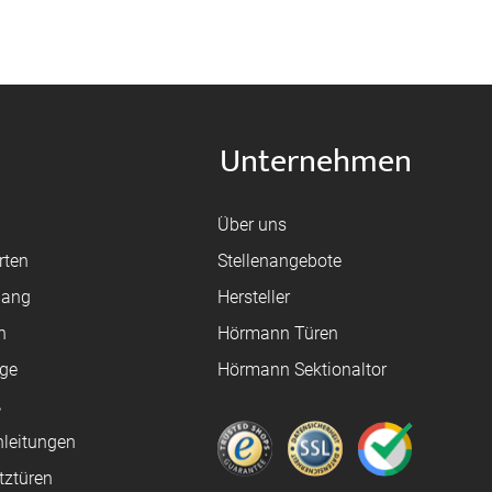
Unternehmen
Über uns
rten
Stellenangebote
gang
Hersteller
n
Hörmann Türen
age
Hörmann Sektionaltor
ß
leitungen
tztüren