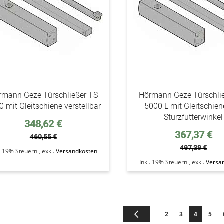
rmann Geze Türschließer TS
Hörmann Geze Türschli
 mit Gleitschiene verstellbar
5000 L mit Gleitschie
Sturzfutterwinkel
Sonderpreis
348,62 €
Sonderpreis
367,37 €
460,55 €
497,39 €
l. 19% Steuern
,
exkl.
Versandkosten
Inkl. 19% Steuern
,
exkl.
Versa
Seite
Seite
Zurück
Seite
Seite
Sie lesen 
Seite
2
3
4
5