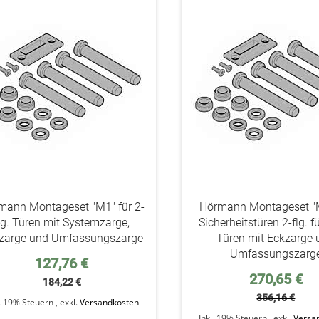
addAuf
den
Wunschzettel
mann Montageset "M1" für 2-
Hörmann Montageset "M
lg. Türen mit Systemzarge,
Sicherheitstüren 2-flg. fü
zarge und Umfassungszarge
Türen mit Eckzarge 
Umfassungszarg
Sonderpreis
127,76 €
Sonderpreis
270,65 €
184,22 €
356,16 €
l. 19% Steuern
,
exkl.
Versandkosten
Inkl. 19% Steuern
,
exkl.
Versa