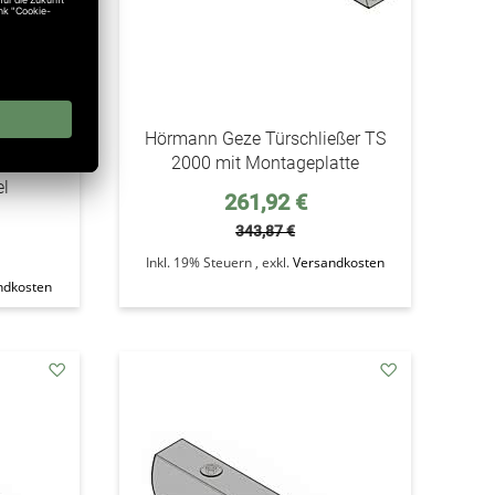
eßer TS
Hörmann Geze Türschließer TS
und
2000 mit Montageplatte
el
Sonderpreis
261,92 €
343,87 €
Inkl. 19% Steuern
,
exkl.
Versandkosten
ndkosten
addAuf
addAuf
den
den
Wunschzettel
Wunschzettel