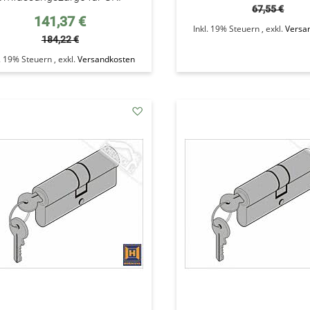
67,55 €
Sonderpreis
141,37 €
Inkl. 19% Steuern
,
exkl.
Versa
184,22 €
l. 19% Steuern
,
exkl.
Versandkosten
addAuf
den
Wunschzettel