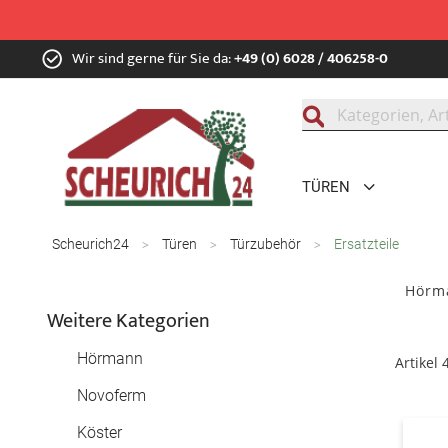
Zum
Wir sind gerne für Sie da:
+49 (0) 6028 / 406258-0
Inhalt
springen
Suche
TÜREN
Scheurich24
Türen
Türzubehör
Ersatzteile
Hörma
Weitere Kategorien
Hörmann
Artikel
Novoferm
Köster