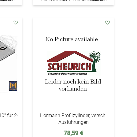
addAuf
addAuf
den
den
Wunschzettel
Wunschzettel
" für 2-
Hörmann Profilzylinder, versch.
Ausführungen
Sonderpreis
78,59 €