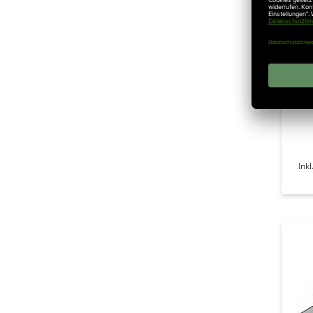
Hö
Ink