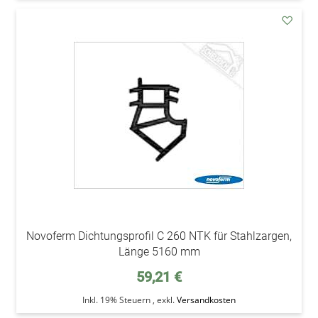
addAu
den
Wunsc
Novoferm Dichtungsprofil C 260 NTK für Stahlzargen,
Länge 5160 mm
59,21 €
Inkl. 19% Steuern
,
exkl.
Versandkosten