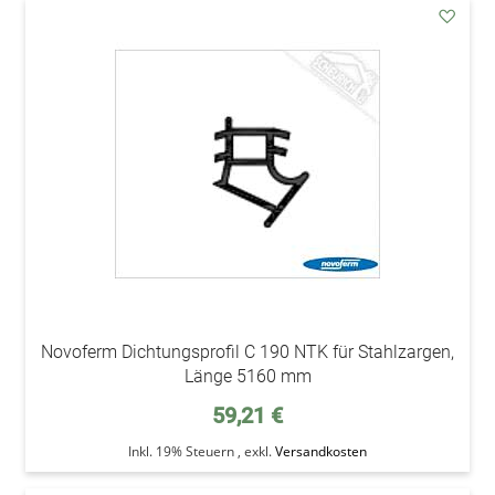
addAu
den
Wunsc
Novoferm Dichtungsprofil C 190 NTK für Stahlzargen,
Länge 5160 mm
59,21 €
Inkl. 19% Steuern
,
exkl.
Versandkosten