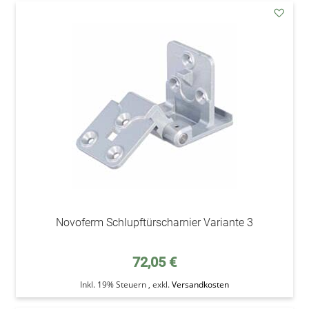
addAu
den
Wunsc
Novoferm Schlupftürscharnier Variante 3
72,05 €
Inkl. 19% Steuern
,
exkl.
Versandkosten