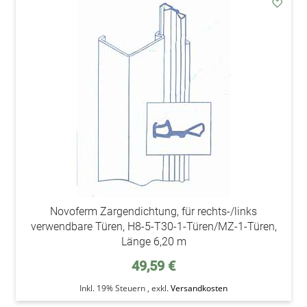
addAu
den
Wunsc
Novoferm Zargendichtung, für rechts-/links
verwendbare Türen, H8-5-T30-1-Türen/MZ-1-Türen,
Länge 6,20 m
49,59 €
Inkl. 19% Steuern
,
exkl.
Versandkosten