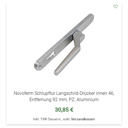
addAu
den
Wunsc
Novoferm Schlupftür Langschild-Drücker innen 46,
Entfernung 92 mm, PZ, Aluminium
30,85 €
Inkl. 19% Steuern
,
exkl.
Versandkosten