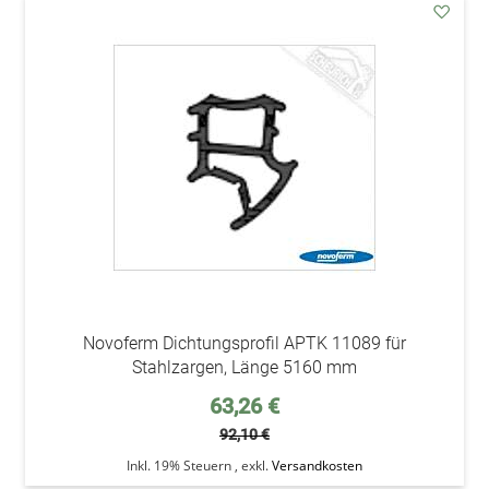
addAu
den
Wunsc
Novoferm Dichtungsprofil APTK 11089 für
Stahlzargen, Länge 5160 mm
Sonderpreis
63,26 €
92,10 €
Inkl. 19% Steuern
,
exkl.
Versandkosten