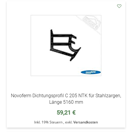
addAu
den
Wunsc
Novoferm Dichtungsprofil C 205 NTK für Stahlzargen,
Länge 5160 mm
59,21 €
Inkl. 19% Steuern
,
exkl.
Versandkosten