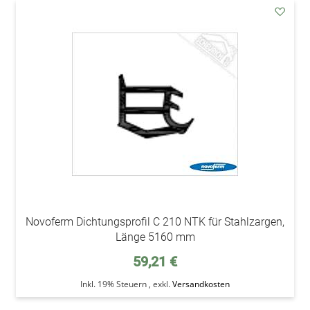
addAu
den
Wunsc
Novoferm Dichtungsprofil C 210 NTK für Stahlzargen,
Länge 5160 mm
59,21 €
Inkl. 19% Steuern
,
exkl.
Versandkosten