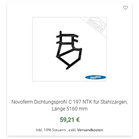
addAu
den
Wunsc
Novoferm Dichtungsprofil C 197 NTK für Stahlzargen,
Länge 5160 mm
59,21 €
Inkl. 19% Steuern
,
exkl.
Versandkosten