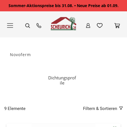
Sommer-Aktionspreise bis 31.08. • Neue Preise ab 01.09.
Zum
Inhalt
springen
Novoferm
Dichtungsprof
ile
9
Elemente
Filtern & Sortieren