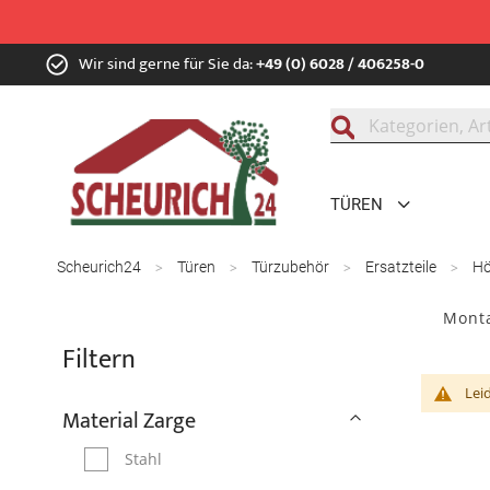
Zum
Wir sind gerne für Sie da:
+49 (0) 6028 / 406258-0
Inhalt
springen
Suche
TÜREN
Scheurich24
Türen
Türzubehör
Ersatzteile
H
Mont
Filtern
Lei
Material Zarge
Stahl