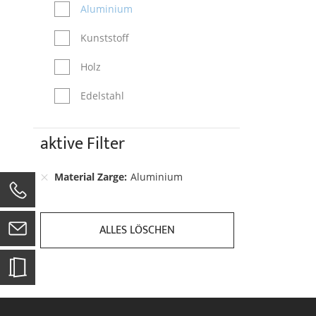
Aluminium
Kunststoff
Holz
Edelstahl
aktive Filter
Material Zarge
Aluminium
0
ALLES LÖSCHEN