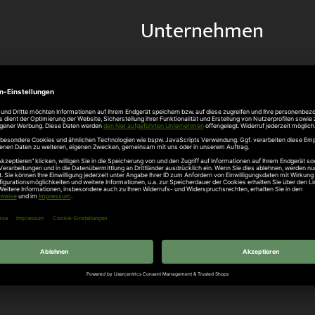
Unternehmen
Über uns
rten
Stellenangebote
gang
Hersteller
n
Hörmann Türen
age
Hörmann Sektionaltor
ß
leitungen
tztüren
e Garagentore