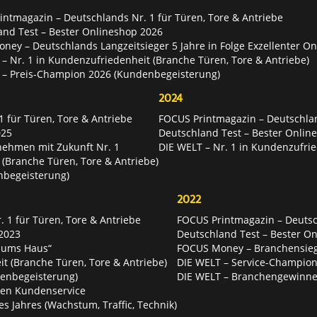
ntmagazin – Deutschlands Nr. 1 für Türen, Tore & Antriebe
and Test – Bester Onlineshop 2026
ey – Deutschlands Langzeitsieger 5 Jahre in Folge Exzellenter O
– Nr. 1 in Kundenzufriedenheit (Branche Türen, Tore & Antriebe)
 – Preis-Champion 2026 (Kundenbegeisterung)
2024
 für Türen, Tore & Antriebe
FOCUS Printmagazin – Deutschlan
025
Deutschland Test – Bester Onlin
nehmen mit Zukunft Nr. 1
DIE WELT – Nr. 1 in Kundenzufrie
 (Branche Türen, Tore & Antriebe)
nbegeisterung)
2022
 1 für Türen, Tore & Antriebe
FOCUS Printmagazin – Deutsch
2023
Deutschland Test – Bester O
 ums Haus“
FOCUS Money – Branchensie
t (Branche Türen, Tore & Antriebe)
DIE WELT – Service-Champion
enbegeisterung)
DIE WELT – Branchengewinner
ten Kundenservice
es Jahres (Wachstum, Traffic, Technik)