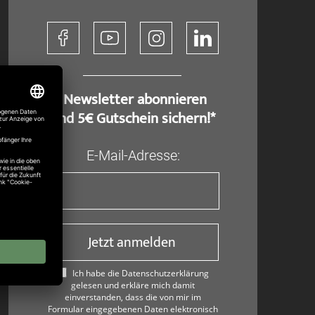
​ Newsletter abonnieren
und 5€ Gutschein sichern!*
E-Mail-Adresse:
Jetzt anmelden
Ich habe die Datenschutzerklärung
gelesen und erkläre mich damit
einverstanden, dass die von mir im
Formular eingegebenen Daten elektronisch