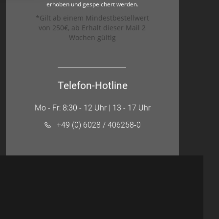
erhoben und gespeichert werden.
*Gilt ab einem Mindestbestellwert
von 250€, ab Erhalt dieser Mail 2
Wochen gültig
Telefon-Hotline
Mo - Fr: 8:30 - 12 Uhr | 13 - 17 Uhr
+49 (0) 6028 / 406258-0