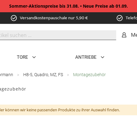
Sommer-Aktionspreise bis 31.08. • Neue Preise ab 01.09.
Versandkostenpauschale nur 5,90 €
Telef
Me
TORE
ANTRIEBE
örmann
H8-5, Quadro, MZ, FS
Montagezubehör
agezubehör
der können wir keine passenden Produkte zu ihrer Auswahl finden.