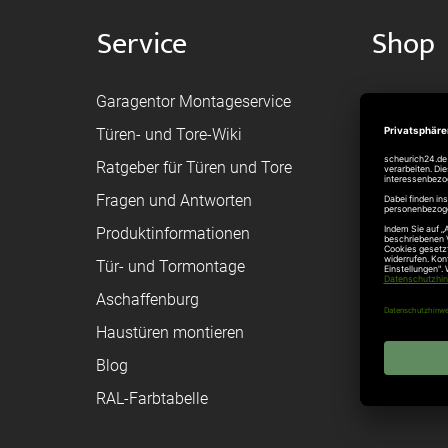
Service
Shop
Garagentor Montageservice
Versand
Türen- und Tore-Wiki
Zahlungsa
Ratgeber für Türen und Tore
Bestellvor
Fragen und Antworten
Registriere
Produktinformationen
Federanfr
Tür- und Tormontage
Toraufma
Aschaffenburg
Montagean
Haustüren montieren
Brandschu
Blog
Elektrisch
RAL-Farbtabelle