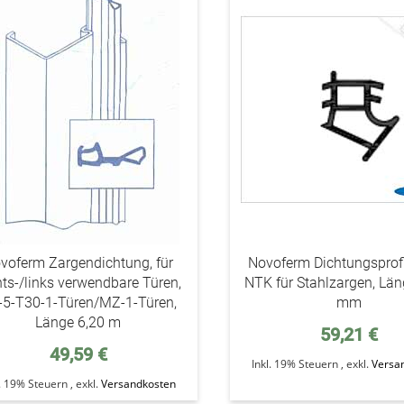
addAuf
den
Wunschzettel
voferm Zargendichtung, für
Novoferm Dichtungsprofi
hts-/links verwendbare Türen,
NTK für Stahlzargen, Lä
-5-T30-1-Türen/MZ-1-Türen,
mm
Länge 6,20 m
59,21 €
49,59 €
Inkl. 19% Steuern
,
exkl.
Versa
l. 19% Steuern
,
exkl.
Versandkosten