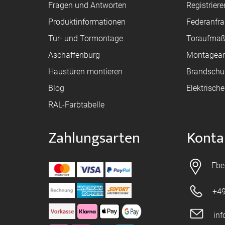
Fragen und Antworten
Registriere
Produktinformationen
Federanfr
Tür- und Tormontage
Toraufma
Aschaffenburg
Montagean
Haustüren montieren
Brandschu
Blog
Elektrisch
RAL-Farbtabelle
Zahlungsarten
Konta
Ebe
+49
in