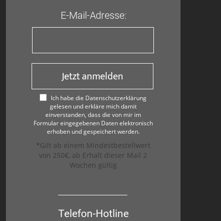
E-Mail-Adresse:
Jetzt anmelden
Ich habe die Datenschutzerklärung
gelesen und erkläre mich damit
einverstanden, dass die von mir im
Formular eingegebenen Daten elektronisch
erhoben und gespeichert werden.
*Gilt ab einem Mindestbestellwert
von 250€, ab Erhalt dieser Mail 2
Wochen gültig
Telefon-Hotline