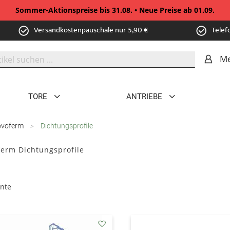
Sommer-Aktionspreise bis 31.08. • Neue Preise ab 01.09.
Versandkostenpauschale nur 5,90 €
Telef
Me
TORE
ANTRIEBE
ovoferm
Dichtungsprofile
erm Dichtungsprofile
nte