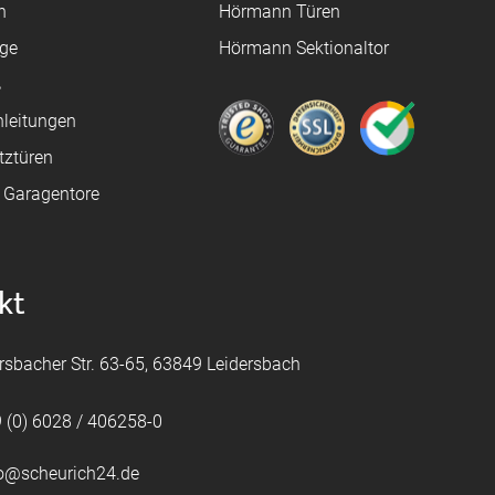
n
Hörmann Türen
age
Hörmann Sektionaltor
ß
leitungen
tztüren
e Garagentore
kt
rsbacher Str. 63-65, 63849 Leidersbach
 (0) 6028 / 406258-0
fo@scheurich24.de