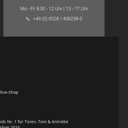
Mo - Fr: 8:30 - 12 Uhr | 13 - 17 Uhr
+49 (0) 6028 / 406258-0
nline-Shop
ds Nr. 1 für Türen, Tore & Antriebe
eshop 2024