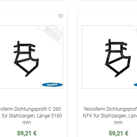
addAuf
den
Wunschzettel
oferm Dichtungsprofil C 260
Novoferm Dichtungsprofi
 für Stahlzargen, Länge 5160
NTK für Stahlzargen, Lä
mm
mm
59,21 €
59,21 €