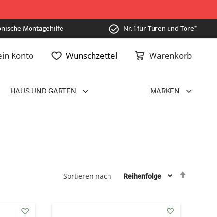
onische Montagehilfe
Nr. 1 für Türen und Tore*
in Konto
Wunschzettel
Warenkorb
HAUS UND GARTEN
MARKEN
Absteig
Sortieren nach
sortiere