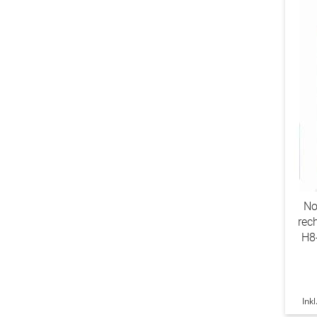
No
rec
H8
Ink