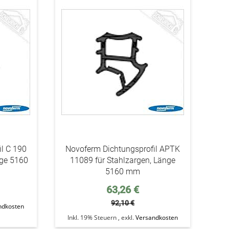
addAuf
addAuf
den
den
Wunschzettel
Wunschzettel
l C 190
Novoferm Dichtungsprofil APTK
nge 5160
11089 für Stahlzargen, Länge
5160 mm
Sonderpreis
63,26 €
92,10 €
ndkosten
Inkl. 19% Steuern
,
exkl.
Versandkosten