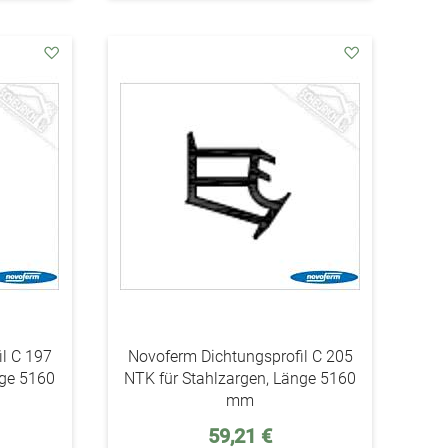
addAuf
addAuf
den
den
Wunschzettel
Wunschzettel
l C 197
Novoferm Dichtungsprofil C 205
nge 5160
NTK für Stahlzargen, Länge 5160
mm
59,21 €