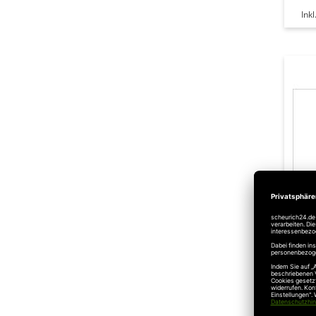
Ink
Nov
NTK