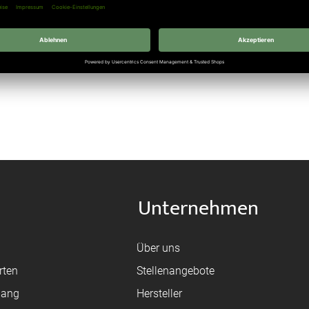
59,21 €
l. 19% Steuern
,
exkl.
Versandkosten
Unternehmen
Über uns
rten
Stellenangebote
gang
Hersteller