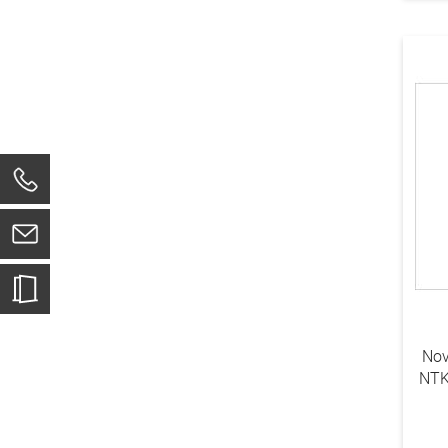
0
Nov
NTK