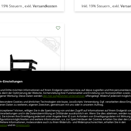
l. 19% Steuern
,
exkl.
Versandkosten
Inkl. 19% Steuern
,
exkl.
Versa
addAuf
den
Wunschzettel
oferm Dichtungsprofil C 210
 für Stahlzargen, Länge 5160
mm