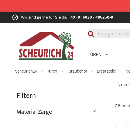
Zum
Wir sind gerne für Sie da:
+49 (0) 6028 / 406258-0
Inhalt
springen
Suche
TÜREN
Scheurich24
Türen
Türzubehör
Ersatzteile
N
Novof
Filtern
7
Eleme
Material Zarge