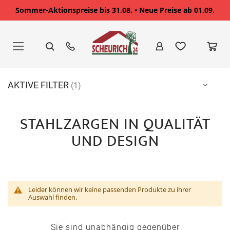
Sommer-Aktionspreise bis 31.08. • Neue Preise ab 01.09.
Zum
Inhalt
springen
AKTIVE FILTER
STAHLZARGEN IN QUALITÄT
UND DESIGN
Leider können wir keine passenden Produkte zu ihrer
Auswahl finden.
Sie sind unabhängig gegenüber