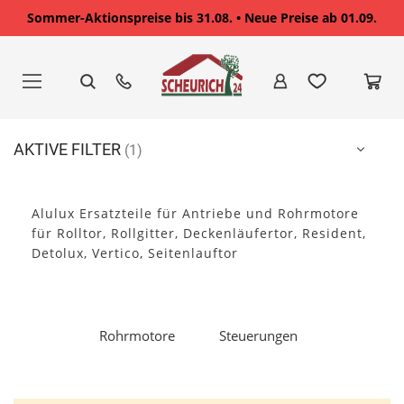
Sommer-Aktionspreise bis 31.08. • Neue Preise ab 01.09.
Zum
Inhalt
springen
AKTIVE FILTER
Alulux Ersatzteile für Antriebe und Rohrmotore
für Rolltor, Rollgitter, Deckenläufertor, Resident,
Detolux, Vertico, Seitenlauftor
Rohrmotore
Steuerungen