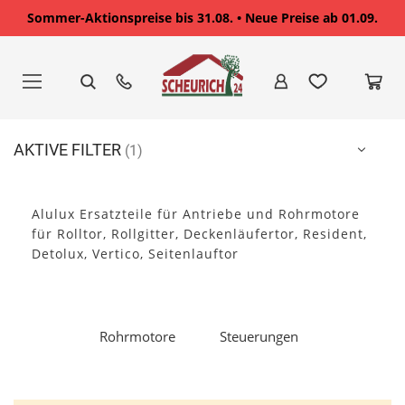
Sommer-Aktionspreise bis 31.08. • Neue Preise ab 01.09.
Zum
Inhalt
springen
AKTIVE FILTER
Alulux Ersatzteile für Antriebe und Rohrmotore
für Rolltor, Rollgitter, Deckenläufertor, Resident,
Detolux, Vertico, Seitenlauftor
Rohrmotore
Steuerungen