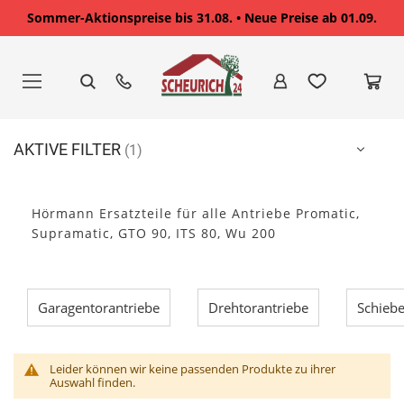
Sommer-Aktionspreise bis 31.08. • Neue Preise ab 01.09.
Zum
Inhalt
springen
AKTIVE FILTER
Hörmann Ersatzteile für alle Antriebe Promatic,
Supramatic, GTO 90, ITS 80, Wu 200
Garagentorantriebe
Drehtorantriebe
Schiebe
Leider können wir keine passenden Produkte zu ihrer
Auswahl finden.