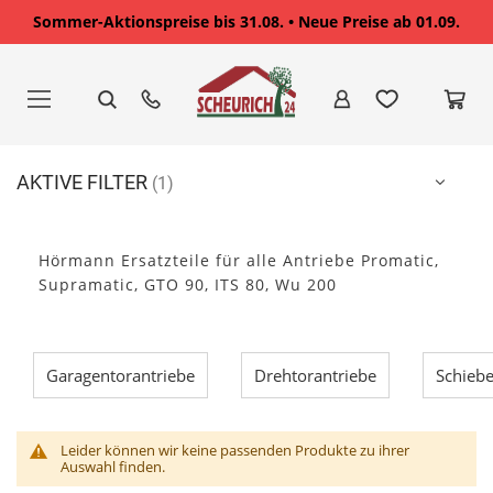
Sommer-Aktionspreise bis 31.08. • Neue Preise ab 01.09.
Zum
Inhalt
springen
AKTIVE FILTER
Hörmann Ersatzteile für alle Antriebe Promatic,
Supramatic, GTO 90, ITS 80, Wu 200
Garagentorantriebe
Drehtorantriebe
Schiebe
Leider können wir keine passenden Produkte zu ihrer
Auswahl finden.