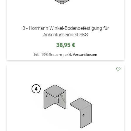
3 - Hörmann Winkel-Bodenbefestigung für
Anschlusseinheit SKS
38,95 €
Inkl. 19% Steuern
,
exkl.
Versandkosten
addAu
den
Wunsc