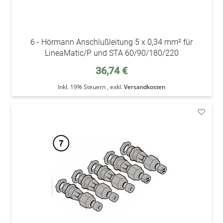
6 - Hörmann Anschlußleitung 5 x 0,34 mm² für
LineaMatic/P und STA 60/90/180/220
36,74 €
Inkl. 19% Steuern
,
exkl.
Versandkosten
addAu
den
Wunsc