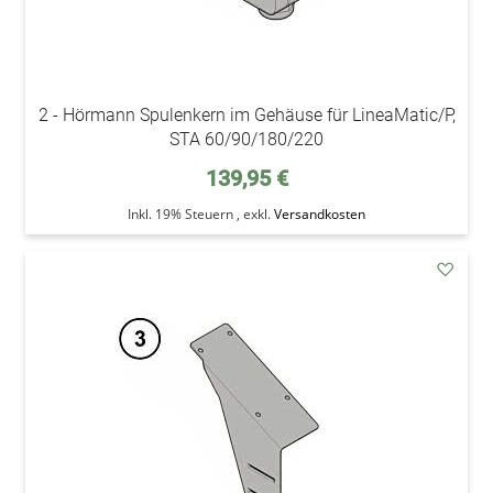
2 - Hörmann Spulenkern im Gehäuse für LineaMatic/P,
STA 60/90/180/220
139,95 €
Inkl. 19% Steuern
,
exkl.
Versandkosten
addAu
den
Wunsc