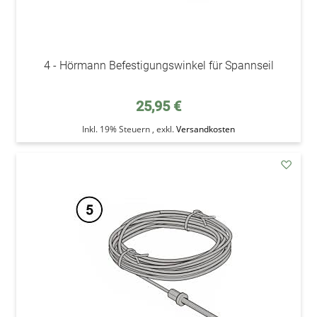
4 - Hörmann Befestigungswinkel für Spannseil
25,95 €
Inkl. 19% Steuern
,
exkl.
Versandkosten
addAu
den
Wunsc