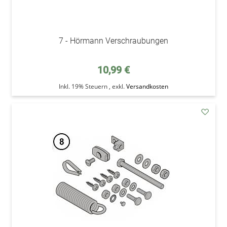
7 - Hörmann Verschraubungen
10,99 €
Inkl. 19% Steuern
,
exkl.
Versandkosten
addAu
den
Wunsc