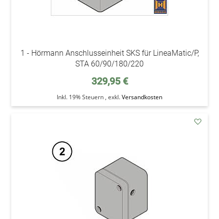
1 - Hörmann Anschlusseinheit SKS für LineaMatic/P,
STA 60/90/180/220
329,95 €
Inkl. 19% Steuern
,
exkl.
Versandkosten
addAu
den
Wunsc