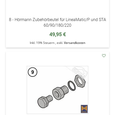
8 - Hörmann Zubehörbeutel für LineaMatic/P und STA
60/90/180/220
49,95 €
Inkl. 19% Steuern
,
exkl.
Versandkosten
addAu
den
Wunsc