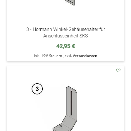
3 - Hörmann Winkel-Gehäusehalter für
Anschlusseinheit SKS
42,95 €
Inkl. 19% Steuern
,
exkl.
Versandkosten
addAu
den
Wunsc