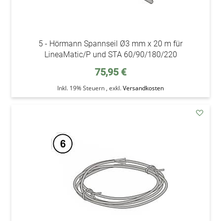
5 - Hörmann Spannseil Ø3 mm x 20 m für
LineaMatic/P und STA 60/90/180/220
75,95 €
Inkl. 19% Steuern
,
exkl.
Versandkosten
addAu
den
Wunsc