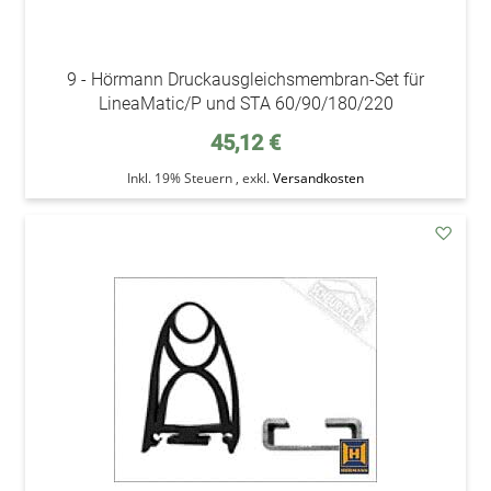
9 - Hörmann Druckausgleichsmembran-Set für
LineaMatic/P und STA 60/90/180/220
45,12 €
Inkl. 19% Steuern
,
exkl.
Versandkosten
addAu
den
Wunsc