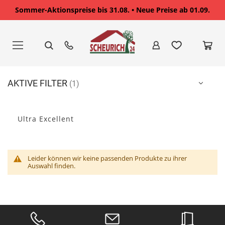
Sommer-Aktionspreise bis 31.08. • Neue Preise ab 01.09.
Zum
Inhalt
springen
AKTIVE FILTER
Ultra Excellent
Leider können wir keine passenden Produkte zu ihrer
Auswahl finden.