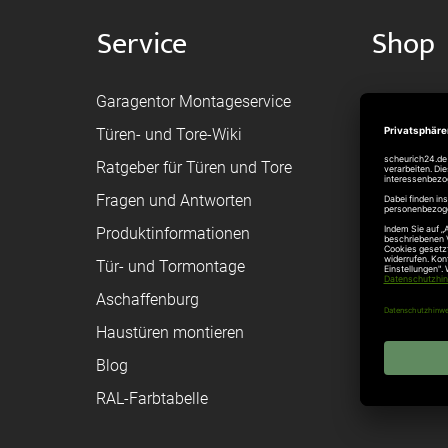
Service
Shop
Garagentor Montageservice
Versand
Türen- und Tore-Wiki
Zahlungsa
Ratgeber für Türen und Tore
Bestellvor
Fragen und Antworten
Registriere
Produktinformationen
Federanfr
Tür- und Tormontage
Toraufma
Aschaffenburg
Montagean
Haustüren montieren
Brandschu
Blog
Elektrisch
RAL-Farbtabelle