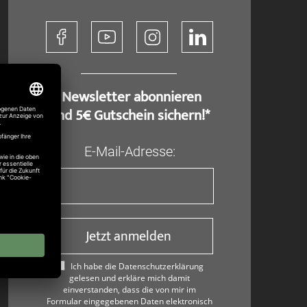
​ Newsletter abonnieren
und 5€ Gutschein sichern!*
E-Mail-Adresse:
Jetzt anmelden
Ich habe die Datenschutzerklärung
gelesen und erkläre mich damit
einverstanden, dass die von mir im
Formular eingegebenen Daten elektronisch