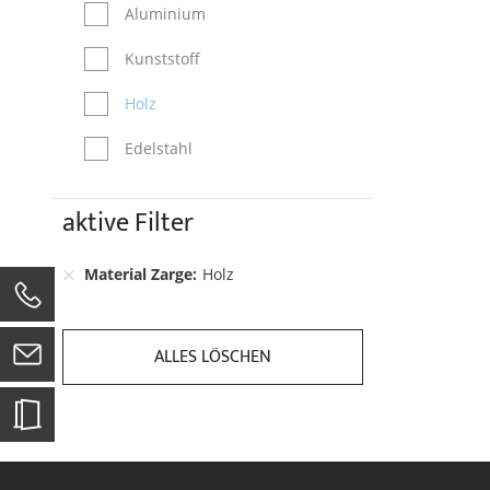
Aluminium
Kunststoff
Holz
Edelstahl
aktive Filter
Material Zarge
Holz
0
ALLES LÖSCHEN