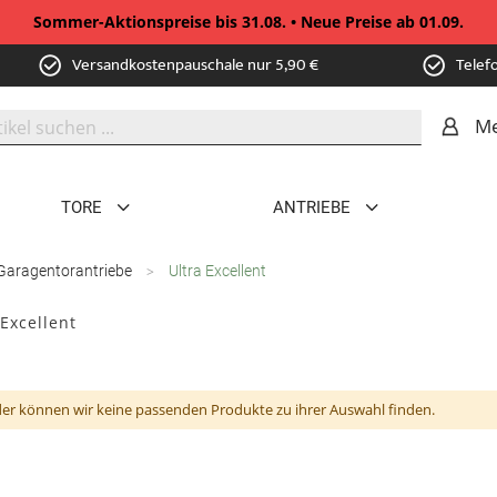
Sommer-Aktionspreise bis 31.08. • Neue Preise ab 01.09.
Versandkostenpauschale nur 5,90 €
Telef
Me
TORE
ANTRIEBE
Garagentorantriebe
Ultra Excellent
 Excellent
der können wir keine passenden Produkte zu ihrer Auswahl finden.