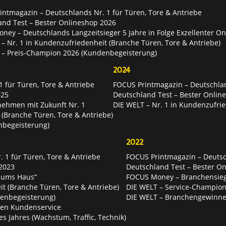
ntmagazin – Deutschlands Nr. 1 für Türen, Tore & Antriebe
and Test – Bester Onlineshop 2026
ey – Deutschlands Langzeitsieger 5 Jahre in Folge Exzellenter O
– Nr. 1 in Kundenzufriedenheit (Branche Türen, Tore & Antriebe)
 – Preis-Champion 2026 (Kundenbegeisterung)
2024
 für Türen, Tore & Antriebe
FOCUS Printmagazin – Deutschlan
025
Deutschland Test – Bester Onlin
nehmen mit Zukunft Nr. 1
DIE WELT – Nr. 1 in Kundenzufrie
 (Branche Türen, Tore & Antriebe)
nbegeisterung)
2022
 1 für Türen, Tore & Antriebe
FOCUS Printmagazin – Deutsch
2023
Deutschland Test – Bester O
 ums Haus“
FOCUS Money – Branchensie
t (Branche Türen, Tore & Antriebe)
DIE WELT – Service-Champion
enbegeisterung)
DIE WELT – Branchengewinner
ten Kundenservice
es Jahres (Wachstum, Traffic, Technik)