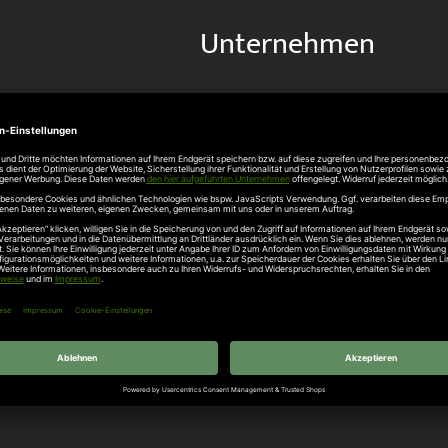
Unternehmen
Über uns
rten
Stellenangebote
gang
Hersteller
n
Hörmann Türen
age
Hörmann Sektionaltor
ß
leitungen
tztüren
e Garagentore