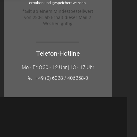
erhoben und gespeichert werden.
*Gilt ab einem Mindestbestellwert
von 250€, ab Erhalt dieser Mail 2
Wochen gültig
Telefon-Hotline
Mo - Fr: 8:30 - 12 Uhr | 13 - 17 Uhr
+49 (0) 6028 / 406258-0