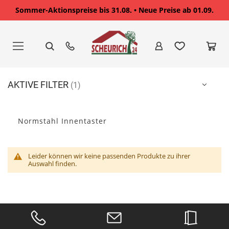
Sommer-Aktionspreise bis 31.08. • Neue Preise ab 01.09.
Zum
Inhalt
springen
AKTIVE FILTER
Normstahl Innentaster
Leider können wir keine passenden Produkte zu ihrer
Auswahl finden.