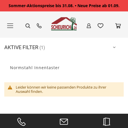
Sommer-Aktionspreise bis 31.08. • Neue Preise ab 01.09.
Zum
Inhalt
springen
AKTIVE FILTER
Normstahl Innentaster
Leider können wir keine passenden Produkte zu ihrer
Auswahl finden.