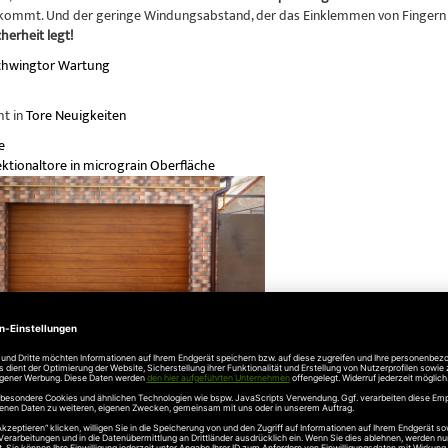
ommt. Und der geringe Windungsabstand, der das Einklemmen von Fingern 
herheit legt!
chwingtor
Wartung
ht in
Tore Neuigkeiten
e
tionaltore in micrograin Oberfläche
here Garagentore – darauf müssen Sie achten