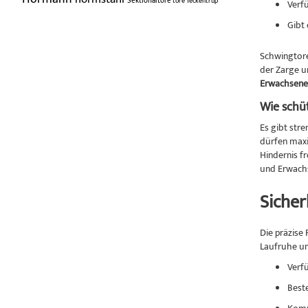
Sektionaltore
tore
Teckentrup
Verf
Gibt 
Schwingtore
der Zarge u
Erwachsene 
Wie schü
Es gibt str
dürfen maxi
Hindernis f
und Erwachs
Sicher
Die präzise 
Laufruhe un
Verf
Beste