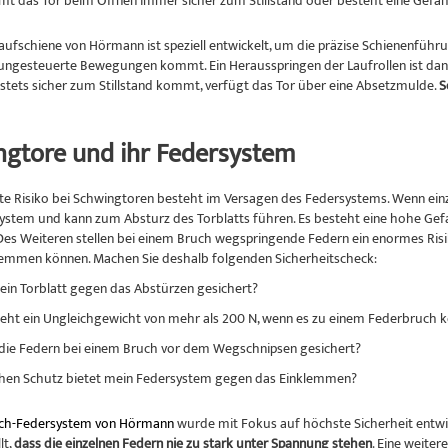
t das Tor beim Öffnen immer sicher zum Stillstand oder besteht eine Gef
ufschiene von Hörmann ist speziell entwickelt, um die präzise Schienenführung
ungesteuerte Bewegungen kommt. Ein Herausspringen der Laufrollen ist da
stets sicher zum Stillstand kommt, verfügt das Tor über eine Absetzmulde.
S
ngtore und ihr Federsystem
te Risiko bei Schwingtoren besteht im Versagen des Federsystems. Wenn ein
stem und kann zum Absturz des Torblatts führen. Es besteht eine hohe Gefah
 Des Weiteren stellen bei einem Bruch wegspringende Federn ein enormes Risik
lemmen können. Machen Sie deshalb folgenden Sicherheitscheck:
ein Torblatt gegen das Abstürzen gesichert?
teht ein Ungleichgewicht von mehr als 200 N, wenn es zu einem Federbruch
 die Federn bei einem Bruch vor dem Wegschnipsen gesichert?
hen Schutz bietet mein Federsystem gegen das Einklemmen?
ch-Federsystem von Hörmann
wurde mit Fokus auf höchste Sicherheit entwick
lt,
dass die einzelnen Federn nie zu stark unter Spannung stehen
. Eine weite