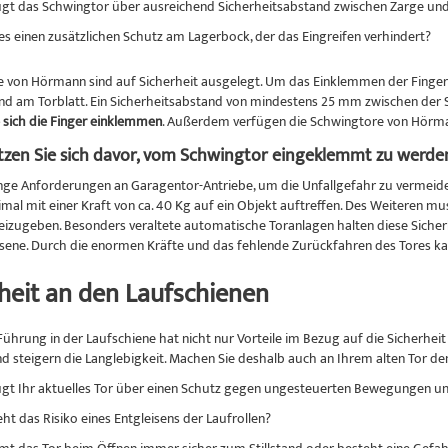
ügt das Schwingtor über ausreichend Sicherheitsabstand zwischen Zarge u
es einen zusätzlichen Schutz am Lagerbock, der das Eingreifen verhindert?
 von Hörmann sind auf Sicherheit ausgelegt. Um das Einklemmen der Finger zu 
nd am Torblatt. Ein Sicherheitsabstand von mindestens 25 mm zwischen de
sich die Finger einklemmen
. Außerdem verfügen die Schwingtore von Hörman
tzen Sie sich davor, vom Schwingtor eingeklemmt zu werde
enge Anforderungen an Garagentor-Antriebe, um die Unfallgefahr zu vermeide
mal mit einer Kraft von ca. 40 Kg auf ein Objekt auftreffen. Des Weiteren m
reizugeben. Besonders veraltete automatische Toranlagen halten diese Sicherh
ene. Durch die enormen Kräfte und das fehlende Zurückfahren des Tores 
heit an den Laufschienen
Führung in der Laufschiene hat nicht nur Vorteile im Bezug auf die Sicherhei
d steigern die Langlebigkeit. Machen Sie deshalb auch an Ihrem alten Tor de
ügt Ihr aktuelles Tor über einen Schutz gegen ungesteuerten Bewegungen und
ht das Risiko eines Entgleisens der Laufrollen?