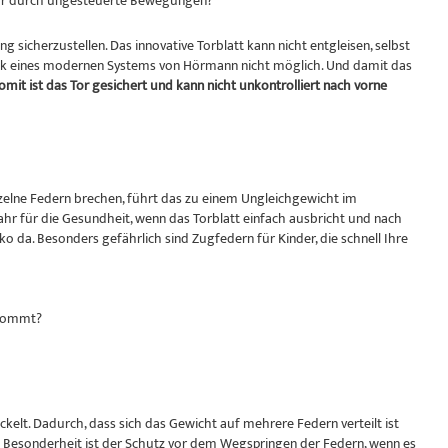
ahr durch ungesteuerte Bewegungen?
 sicherzustellen. Das innovative Torblatt kann nicht entgleisen, selbst
nk eines modernen Systems von Hörmann nicht möglich. Und damit das
omit ist das Tor gesichert und kann nicht unkontrolliert nach vorne
zelne Federn brechen, führt das zu einem Ungleichgewicht im
r für die Gesundheit, wenn das Torblatt einfach ausbricht und nach
o da. Besonders gefährlich sind Zugfedern für Kinder, die schnell Ihre
 kommt?
elt. Dadurch, dass sich das Gewicht auf mehrere Federn verteilt ist
re Besonderheit ist der Schutz vor dem Wegspringen der Federn, wenn es