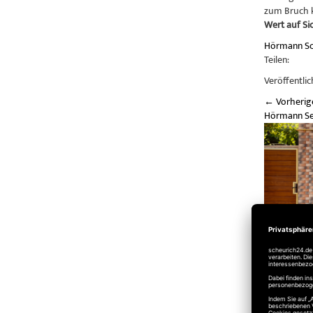
zum Bruch k
Wert auf Sic
Hörmann
S
Teilen:
Veröffentlic
←
Vorherig
Hörmann Sek
Nächste
→
Einbruchsic