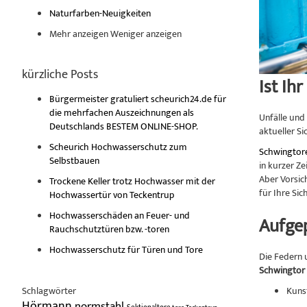
Naturfarben-Neuigkeiten
Mehr anzeigen
Weniger anzeigen
kürzliche Posts
Ist Ih
Bürgermeister gratuliert scheurich24.de für
die mehrfachen Auszeichnungen als
Unfälle und
Deutschlands BESTEM ONLINE-SHOP.
aktueller S
Scheurich Hochwasserschutz zum
Schwingtor
Selbstbauen
in kurzer Z
Aber Vorsic
Trockene Keller trotz Hochwasser mit der
für Ihre Sic
Hochwassertür von Teckentrup
Hochwasserschäden an Feuer- und
Aufgep
Rauchschutztüren bzw. -toren
Hochwasserschutz für Türen und Tore
Die Federn 
Schwingtor 
Schlagwörter
Kunst
Hörmann
normstahl