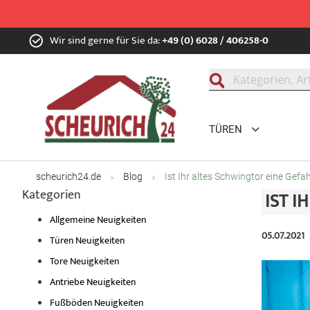
Zum
Wir sind gerne für Sie da:
+49 (0) 6028 / 406258-0
Inhalt
springen
Suche
TÜREN
scheurich24.de
Blog
Ist Ihr altes Schwingtor eine Gefa
Kategorien
IST I
Allgemeine Neuigkeiten
05.07.2021
Türen Neuigkeiten
Tore Neuigkeiten
Antriebe Neuigkeiten
Fußböden Neuigkeiten