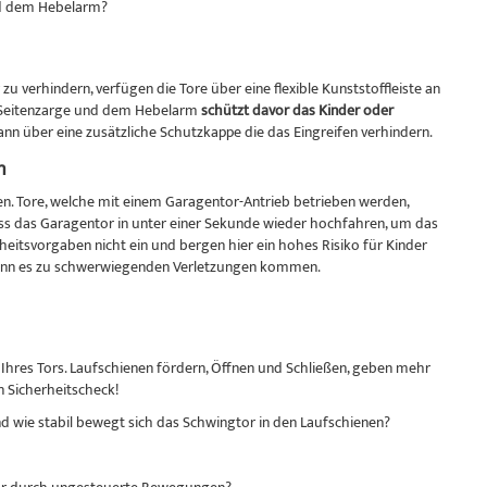
nd dem Hebelarm?
verhindern, verfügen die Tore über eine flexible Kunststoffleiste an
r Seitenzarge und dem Hebelarm
schützt davor das Kinder oder
n über eine zusätzliche Schutzkappe die das Eingreifen verhindern.
n
n. Tore, welche mit einem Garagentor-Antrieb betrieben werden,
uss das Garagentor in unter einer Sekunde wieder hochfahren, um das
eitsvorgaben nicht ein und bergen hier ein hohes Risiko für Kinder
kann es zu schwerwiegenden Verletzungen kommen.
t Ihres Tors. Laufschienen fördern, Öffnen und Schließen, geben mehr
n Sicherheitscheck!
 wie stabil bewegt sich das Schwingtor in den Laufschienen?