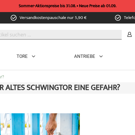
Sommer-Aktionspreise bis 31.08. • Neue Preise ab 01.09.
Versandkostenpauschale nur 5,90 €
Telef
TORE
ANTRIEBE
hr?
HR ALTES SCHWINGTOR EINE GEFAHR?