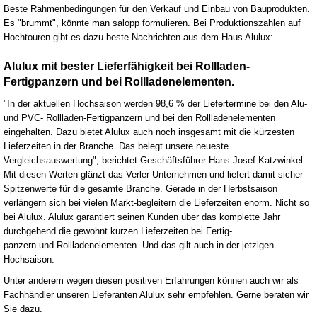
Beste Rahmenbedingungen für den Verkauf und Einbau von Bauprodukten.
Es "brummt", könnte man salopp formulieren. Bei Produktionszahlen auf
Hochtouren gibt es dazu beste Nachrichten aus dem Haus Alulux:
Alulux mit bester Lieferfähigkeit bei Rollladen-
Fertigpanzern und bei Rollladenelementen.
"In der aktuellen Hochsaison werden 98,6 % der Liefertermine bei den Alu-
und PVC- Rollladen-Fertigpanzern und bei den Rollladenelementen
eingehalten. Dazu bietet Alulux auch noch insgesamt mit die kürzesten
Lieferzeiten in der Branche. Das belegt unsere
neueste
Vergleichsauswertung", berichtet Geschäftsführer Hans-Josef Katzwinkel.
Mit diesen Werten glänzt das Verler Unternehmen und liefert damit sicher
Spitzenwerte für die gesamte Branche. Gerade in der Herbstsaison
verlängern sich bei vielen Markt-begleitern die Lieferzeiten enorm. Nicht so
bei Alulux. Alulux garantiert seinen Kunden über das komplette Jahr
durchgehend die gewohnt kurzen Lieferzeiten bei Fertig-
panzern und Rollladenelementen. Und das gilt auch in der jetzigen
Hochsaison.
Unter anderem wegen diesen positiven Erfahrungen können auch wir als
Fachhändler unseren Lieferanten Alulux sehr empfehlen. Gerne beraten wir
Sie dazu.