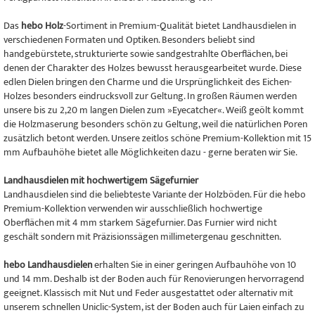
Das
hebo
Holz
-Sortiment in Premium-Qualität bietet Landhausdielen in
verschiedenen Formaten und Optiken. Besonders beliebt sind
handgebürstete, strukturierte sowie sandgestrahlte Oberflächen, bei
denen der Charakter des Holzes bewusst herausgearbeitet wurde. Diese
edlen Dielen bringen den Charme und die Ursprünglichkeit des Eichen-
Holzes besonders eindrucksvoll zur Geltung. In großen Räumen werden
unsere bis zu 2,20 m langen Dielen zum »Eyecatcher«. Weiß geölt kommt
die Holzmaserung besonders schön zu Geltung, weil die natürlichen Poren
zusätzlich betont werden. Unsere zeitlos schöne Premium-Kollektion mit 15
mm Aufbauhöhe bietet alle Möglichkeiten dazu - gerne beraten wir Sie.
Landhausdielen mit hochwertigem Sägefurnier
Landhausdielen sind die beliebteste Variante der Holzböden. Für die hebo
Premium-Kollektion verwenden wir ausschließlich hochwertige
Oberflächen mit 4 mm starkem Sägefurnier. Das Furnier wird nicht
geschält sondern mit Präzisionssägen millimetergenau geschnitten.
hebo Landhausdielen
erhalten Sie in einer geringen Aufbauhöhe von 10
und 14 mm. Deshalb ist der Boden auch für Renovierungen hervorragend
geeignet. Klassisch mit Nut und Feder ausgestattet oder alternativ mit
unserem schnellen Uniclic-System, ist der Boden auch für Laien einfach zu