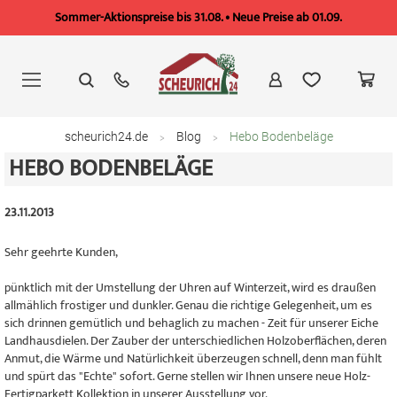
Sommer-Aktionspreise bis 31.08. • Neue Preise ab 01.09.
Zum
Inhalt
springen
scheurich24.de
Blog
Hebo Bodenbeläge
HEBO BODENBELÄGE
23.11.2013
Sehr geehrte Kunden,
pünktlich mit der Umstellung der Uhren auf Winterzeit, wird es draußen
allmählich frostiger und dunkler. Genau die richtige Gelegenheit, um es
sich drinnen gemütlich und behaglich zu machen - Zeit für unserer Eiche
Landhausdielen. Der Zauber der unterschiedlichen Holzoberflächen, deren
Anmut, die Wärme und Natürlichkeit überzeugen schnell, denn man fühlt
und spürt das "Echte" sofort. Gerne stellen wir Ihnen unsere neue Holz-
Fertigparkett Kollektion in unserer Ausstellung vor.