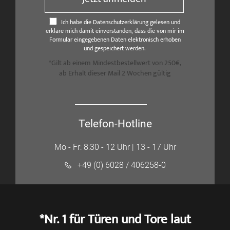
Ich habe die Datenschutzerklärung gelesen und
erkläre mich damit einverstanden, dass die von mir im
Formular eingegebenen Daten elektronisch erhoben
und gespeichert werden.
*Gilt ab einem Mindestbestellwert von 250€,
ab Erhalt dieser Mail 2 Wochen gültig
Telefon-Hotline
Mo - Fr: 8:30 - 12 Uhr | 13 - 17 Uhr
+49 (0) 6028 / 406258-0
*Nr. 1 für Türen und Tore laut