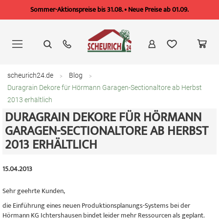
Sommer-Aktionspreise bis 31.08. • Neue Preise ab 01.09.
Zum
Inhalt
springen
scheurich24.de
Blog
Duragrain Dekore für Hörmann Garagen-Sectionaltore ab Herbst
2013 erhältlich
DURAGRAIN DEKORE FÜR HÖRMANN
GARAGEN-SECTIONALTORE AB HERBST
2013 ERHÄLTLICH
15.04.2013
Sehr geehrte Kunden,
die Einführung eines neuen Produktionsplanungs-Systems bei der
Hörmann KG Ichtershausen bindet leider mehr Ressourcen als geplant.