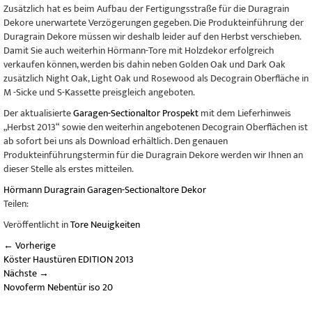
Zusätzlich hat es beim Aufbau der Fertigungsstraße für die Duragrain
Dekore unerwartete Verzögerungen gegeben. Die Produkteinführung der
Duragrain Dekore müssen wir deshalb leider auf den Herbst verschieben.
Damit Sie auch weiterhin Hörmann-Tore mit Holzdekor erfolgreich
verkaufen können, werden bis dahin neben Golden Oak und Dark Oak
zusätzlich Night Oak, Light Oak und Rosewood als Decograin Oberfläche in
M -Sicke und S-Kassette preisgleich angeboten.
Der aktualisierte
Garagen-Sectionaltor Prospekt
mit dem Lieferhinweis
„Herbst 2013“ sowie den weiterhin angebotenen Decograin Oberflächen ist
ab sofort bei uns als Download erhältlich. Den genauen
Produkteinführungstermin für die Duragrain Dekore werden wir Ihnen an
dieser Stelle als erstes mitteilen.
Hörmann
Duragrain
Garagen-Sectionaltore
Dekor
Teilen:
Veröffentlicht in
Tore Neuigkeiten
←
Vorherige
Köster Haustüren EDITION 2013
Nächste
→
Novoferm Nebentür iso 20