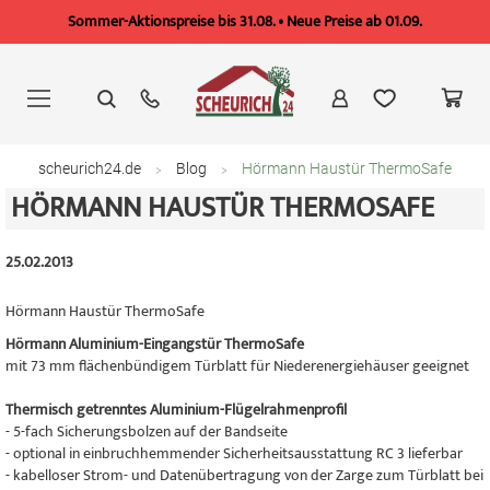
Sommer-Aktionspreise bis 31.08. • Neue Preise ab 01.09.
Zum
Inhalt
springen
scheurich24.de
Blog
Hörmann Haustür ThermoSafe
HÖRMANN HAUSTÜR THERMOSAFE
25.02.2013
Hörmann Haustür ThermoSafe
Hörmann Aluminium-Eingangstür ThermoSafe
mit 73 mm flächenbündigem Türblatt für Niederenergiehäuser geeignet
Thermisch getrenntes Aluminium-Flügelrahmenprofil
- 5-fach Sicherungsbolzen auf der Bandseite
- optional in einbruchhemmender Sicherheitsausstattung RC 3 lieferbar
- kabelloser Strom- und Datenübertragung von der Zarge zum Türblatt bei