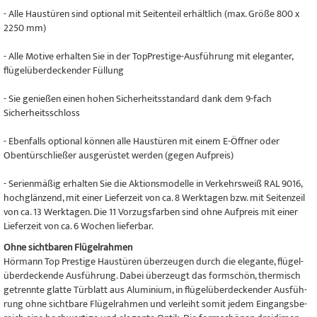
- Alle Haustüren sind optional mit Seitenteil erhältlich (max. Größe 800 x
2250 mm)
- Alle Motive erhalten Sie in der TopPrestige-Ausführung mit eleganter,
flügelüberdeckender Füllung
- Sie genießen einen hohen Sicherheitsstandard dank dem 9-fach
Sicherheitsschloss
- Ebenfalls optional können alle Haustüren mit einem E-Öffner oder
Obentürschließer ausgerüstet werden (gegen Aufpreis)
- Serienmäßig erhalten Sie die Aktionsmodelle in Verkehrsweiß RAL 9016,
hochglänzend, mit einer Lieferzeit von ca. 8 Werktagen bzw. mit Seitenzeil
von ca. 13 Werktagen. Die 11 Vorzugsfarben sind ohne Aufpreis mit einer
Lieferzeit von ca. 6 Wochen lieferbar.
Ohne sicht­ba­ren Flügelrahmen
Hör­mann Top Pres­tige Haus­tü­ren über­zeu­gen durch die ele­gante, flü­ge­l­
über­de­ckende Aus­füh­rung. Dabei über­zeugt das form­schön, ther­misch
getrennte glatte Tür­blatt aus Alu­mi­nium, in flü­ge­l­über­de­cken­der Aus­füh­
rung ohne sicht­bare Flü­gel­rah­men und ver­leiht somit jedem Ein­gangs­be­