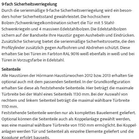
9-fach Sicher­heits­ver­rie­ge­lung
Durch die seri­en­mä­ßige 9-fache Sicher­heits­ver­rie­ge­lung wird ein beson­
ders hoher Sicher­heits­stand gewähr­leis­tet. Die hochsichere
Bolzen-/Schwenkriegelkombination sichert die Tür mit 5 Stahl-
Schwenkriegeln und 4 massiven Edelstahl­bol­zen. Die Edel­stahl­bol­zen
sichern auf der Band­seite Ihre Haus­tür gegen Aushebeln und Eindrücken.
Zusätz­li­che Siche­rung bie­tet die seri­en­mä­ßige Sicher­heits­ro­sette, die den
Pro­fil­zy­lin­der zusätz­lich gegen Auf­boh­ren und Abdre­hen schützt. Diese
erhal­ten Sie bei Türen im Farb­ton RAL 9016 weiß eben­falls in weiß und bei
Türen in Vor­zugs­farbe in Edel­stahl.
Sei­ten­teile
Alle Haus­tü­ren der Hör­mann Haustür­wo­chen 2012 bzw. 2013 erhal­ten Sie
optio­nal auch mit dem pas­sen­den Sei­ten­teil. In der Grund­kon­fi­gu­ra­tion
erhal­ten Sie diese als fest­ste­hende Sei­ten­teile. Hier beträgt die maxi­male
Tür­breite bei der Wahl eines Sei­ten­teils 1130 mm. Bei der Aus­wahl von
rech­tem und lin­kem Sei­ten­teil beträgt die maxi­mal wähl­bare Tür­breite
1110 mm.
Fest­ste­hende Sei­ten­teile wer­den nur als kom­plet­tes Bau­ele­ment gelie­fert.
Optio­nal kön­nen die Sei­ten­teile auch als Kop­pel­an­lage gewählt wer­den,
was eine maxi­mal wähl­bare Tür­breite von 1150 mm ermög­licht. Bei Kop­pel­
an­la­gen wer­den Tür und Sei­ten­teil als ein­zelne Ele­mente gelie­fert und die
Kopp­lung erfolgt bauseits.