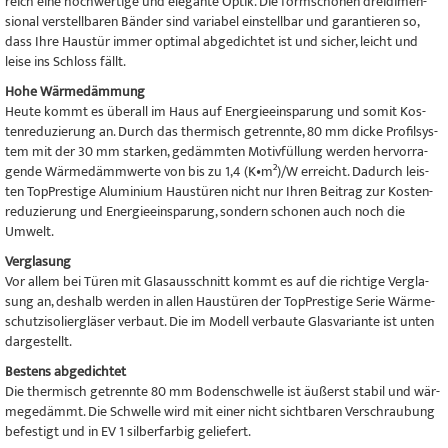
reich eine hoch­wer­tige und ele­gante Optik. Die form­schö­nen drei­di­men­
sio­nal ver­stell­ba­ren Bän­der sind varia­bel ein­stell­bar und garan­tie­ren so,
dass Ihre Haus­tür immer opti­mal abge­dich­tet ist und sicher, leicht und
leise ins Schloss fällt.
Hohe Wär­me­däm­mung
Heute kommt es über­all im Haus auf Ener­gie­ein­spa­rung und somit Kos­
ten­re­du­zie­rung an. Durch das ther­misch getrennte, 80 mm dicke Pro­fil­sys­
tem mit der 30 mm star­ken, gedämm­ten Motiv­fül­lung wer­den her­vor­ra­
gende Wär­me­dämm­werte von bis zu 1,4 (K•m²)/W erreicht. Dadurch leis­
ten Top­P­res­tige Alu­mi­nium Haus­tü­ren nicht nur Ihren Bei­trag zur Kos­ten­
re­du­zie­rung und Ener­gie­ein­spa­rung, son­dern scho­nen auch noch die
Umwelt.
Ver­gla­sung
Vor allem bei Türen mit Glas­aus­schnitt kommt es auf die rich­tige Ver­gla­
sung an, des­halb wer­den in allen Haus­tü­ren der Top­P­res­tige Serie Wär­me­
schut­z­i­so­lier­glä­ser ver­baut. Die im Modell ver­baute Glas­va­ri­ante ist unten
dargestellt.
Bes­tens abgedichtet
Die ther­misch getrennte 80 mm Boden­schwelle ist äußerst sta­bil und wär­
me­ge­dämmt. Die Schwelle wird mit einer nicht sichtbaren Verschraubung
befestigt und in EV 1 sil­ber­far­big geliefert.