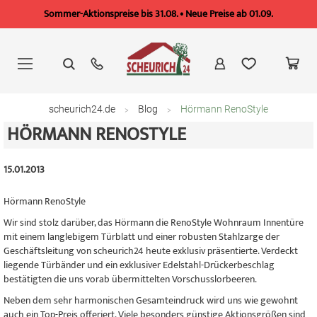
Sommer-Aktionspreise bis 31.08. • Neue Preise ab 01.09.
Zum
Inhalt
springen
scheurich24.de
Blog
Hörmann RenoStyle
HÖRMANN RENOSTYLE
15.01.2013
Hörmann RenoStyle
Wir sind stolz darüber, das Hörmann die RenoStyle Wohnraum Innentüre
mit einem langlebigem Türblatt und einer robusten Stahlzarge der
Geschäftsleitung von scheurich24 heute exklusiv präsentierte. Verdeckt
liegende Türbänder und ein exklusiver Edelstahl-Drückerbeschlag
bestätigten die uns vorab übermittelten Vorschusslorbeeren.
Neben dem sehr harmonischen Gesamteindruck wird uns wie gewohnt
auch ein Top-Preis offeriert. Viele besonders günstige Aktionsgrößen sind