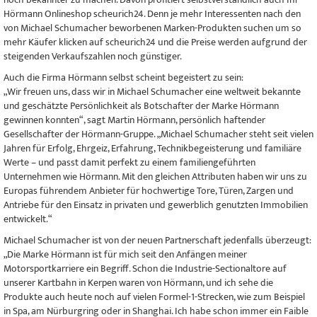
Hörmann Onlineshop scheurich24. Denn je mehr Interessenten nach den
von Michael Schumacher beworbenen Marken-Produkten suchen um so
mehr Käufer klicken auf scheurich24 und die Preise werden aufgrund der
steigenden Verkaufszahlen noch günstiger.
Auch die Firma Hörmann selbst scheint begeistert zu sein:
„Wir freuen uns, dass wir in Michael Schumacher eine weltweit bekannte
und geschätzte Persönlichkeit als Botschafter der Marke Hörmann
gewinnen konnten“, sagt Martin Hörmann, persönlich haftender
Gesellschafter der Hörmann-Gruppe. „Michael Schumacher steht seit vielen
Jahren für Erfolg, Ehrgeiz, Erfahrung, Technikbegeisterung und familiäre
Werte – und passt damit perfekt zu einem familiengeführten
Unternehmen wie Hörmann. Mit den gleichen Attributen haben wir uns zu
Europas führendem Anbieter für hochwertige Tore, Türen, Zargen und
Antriebe für den Einsatz in privaten und gewerblich genutzten Immobilien
entwickelt.“
Michael Schumacher ist von der neuen Partnerschaft jedenfalls überzeugt:
„Die Marke Hörmann ist für mich seit den Anfängen meiner
Motorsportkarriere ein Begriff. Schon die Industrie-Sectionaltore auf
unserer Kartbahn in Kerpen waren von Hörmann, und ich sehe die
Produkte auch heute noch auf vielen Formel-1-Strecken, wie zum Beispiel
in Spa, am Nürburgring oder in Shanghai. Ich habe schon immer ein Faible