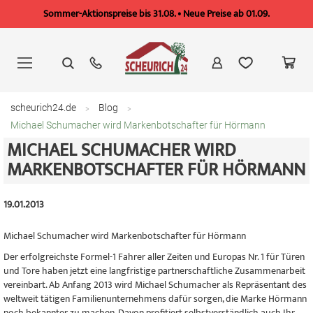
Sommer-Aktionspreise bis 31.08. • Neue Preise ab 01.09.
Zum
Inhalt
springen
scheurich24.de
Blog
Michael Schumacher wird Markenbotschafter für Hörmann
MICHAEL SCHUMACHER WIRD
MARKENBOTSCHAFTER FÜR HÖRMANN
19.01.2013
Michael Schumacher wird Markenbotschafter für Hörmann
Der erfolgreichste Formel-1 Fahrer aller Zeiten und Europas Nr. 1 für Türen
und Tore haben jetzt eine langfristige partnerschaftliche Zusammenarbeit
vereinbart. Ab Anfang 2013 wird Michael Schumacher als Repräsentant des
weltweit tätigen Familienunternehmens dafür sorgen, die Marke Hörmann
noch bekannter zu machen. Davon profitiert selbstverständlich auch Ihr