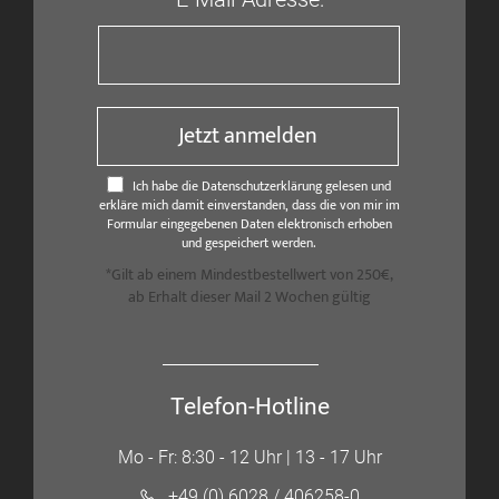
Jetzt anmelden
Ich habe die Datenschutzerklärung gelesen und
erkläre mich damit einverstanden, dass die von mir im
Formular eingegebenen Daten elektronisch erhoben
und gespeichert werden.
*Gilt ab einem Mindestbestellwert von 250€,
ab Erhalt dieser Mail 2 Wochen gültig
Telefon-Hotline
Mo - Fr: 8:30 - 12 Uhr | 13 - 17 Uhr
+49 (0) 6028 / 406258-0