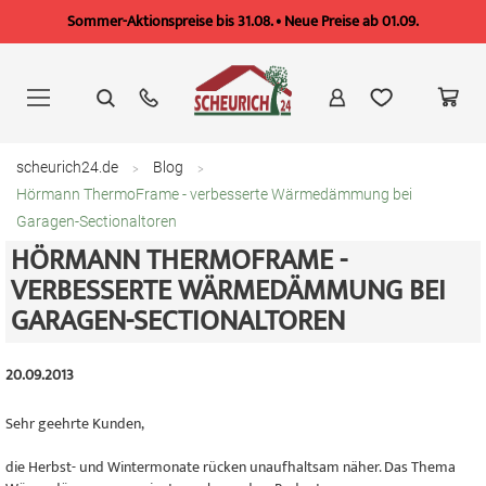
Sommer-Aktionspreise bis 31.08. • Neue Preise ab 01.09.
Zum
Inhalt
springen
scheurich24.de
Blog
Hörmann ThermoFrame - verbesserte Wärmedämmung bei
Garagen-Sectionaltoren
HÖRMANN THERMOFRAME -
VERBESSERTE WÄRMEDÄMMUNG BEI
GARAGEN-SECTIONALTOREN
20.09.2013
Sehr geehrte Kunden,
die Herbst- und Wintermonate rücken unaufhaltsam näher. Das Thema