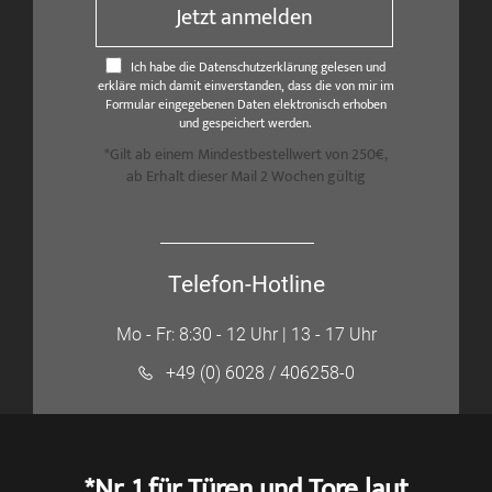
Jetzt anmelden
Ich habe die Datenschutzerklärung gelesen und
erkläre mich damit einverstanden, dass die von mir im
Formular eingegebenen Daten elektronisch erhoben
und gespeichert werden.
*Gilt ab einem Mindestbestellwert von 250€,
ab Erhalt dieser Mail 2 Wochen gültig
Telefon-Hotline
Mo - Fr: 8:30 - 12 Uhr | 13 - 17 Uhr
+49 (0) 6028 / 406258-0
*Nr. 1 für Türen und Tore laut