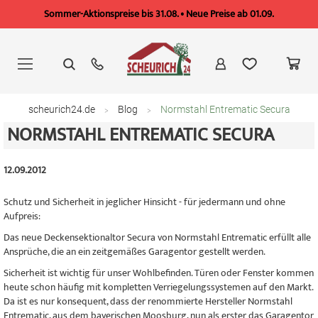
Sommer-Aktionspreise bis 31.08. • Neue Preise ab 01.09.
Zum
Inhalt
springen
scheurich24.de
Blog
Normstahl Entrematic Secura
NORMSTAHL ENTREMATIC SECURA
12.09.2012
Schutz und Sicherheit in jeglicher Hinsicht - für jedermann und ohne
Aufpreis:
Das neue Deckensektionaltor Secura von Normstahl Entrematic erfüllt alle
Ansprüche, die an ein zeitgemäßes Garagentor gestellt werden.
Sicherheit ist wichtig für unser Wohlbefinden. Türen oder Fenster kommen
heute schon häufig mit kompletten Verriegelungssystemen auf den Markt.
Da ist es nur konsequent, dass der renommierte Hersteller Normstahl
Entrematic, aus dem bayerischen Moosburg, nun als erster das Garagentor