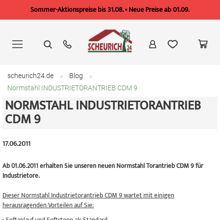
Sommer-Aktionspreise bis 31.08. • Neue Preise ab 01.09.
Zum
Inhalt
springen
scheurich24.de
Blog
Normstahl INDUSTRIETORANTRIEB CDM 9
NORMSTAHL INDUSTRIETORANTRIEB
CDM 9
17.06.2011
Ab 01.06.2011 erhalten Sie unseren neuen Normstahl Torantrieb CDM 9 für
Industrietore.
Dieser Normstahl Industrietorantrieb CDM 9 wartet mit einigen
herausragenden Vorteilen auf Sie: