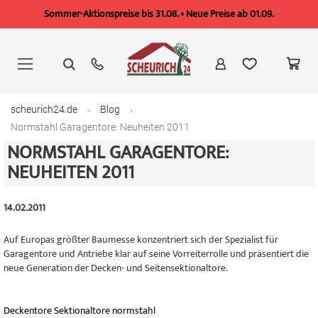
Sommer-Aktionspreise bis 31.08. • Neue Preise ab 01.09.
Zum
Inhalt
springen
scheurich24.de
Blog
Normstahl Garagentore: Neuheiten 2011
NORMSTAHL GARAGENTORE:
NEUHEITEN 2011
14.02.2011
Auf Europas größter Baumesse konzentriert sich der Spezialist für
Garagentore und Antriebe klar auf seine Vorreiterrolle und präsentiert die
neue Generation der Decken- und Seitensektionaltore.
Deckentore
Sektionaltore
normstahl