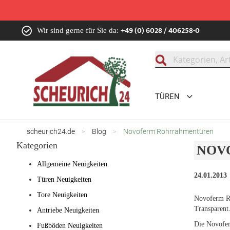
Zum
+49 (0) 6028 / 406258-0
Wir sind gerne für Sie da:
Inhalt
springen
Suche
TÜREN
scheurich24.de
Blog
Novoferm Rohrrahmentüren
Kategorien
NOV
Allgemeine Neuigkeiten
24.01.2013
Türen Neuigkeiten
Tore Neuigkeiten
Novoferm R
Transparent.
Antriebe Neuigkeiten
Die Novofer
Fußböden Neuigkeiten