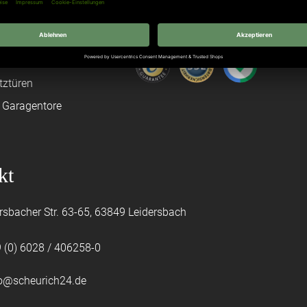
age
Hörmann Sektionaltor
ß
leitungen
tztüren
e Garagentore
kt
rsbacher Str. 63-65, 63849 Leidersbach
 (0) 6028 / 406258-0
fo@scheurich24.de