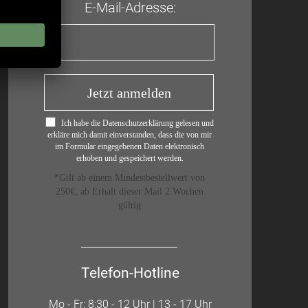
E-Mail-Adresse:
Jetzt anmelden
Ich habe die Datenschutzerklärung gelesen und
erkläre mich damit einverstanden, dass die von mir
im Formular eingegebenen Daten elektronisch
erhoben und gespeichert werden.
*Gilt ab einem Mindestbestellwert von
250€, ab Erhalt dieser Mail 2 Wochen
gültig
Telefon-Hotline
Mo - Fr: 8:30 - 12 Uhr | 13 - 17 Uhr