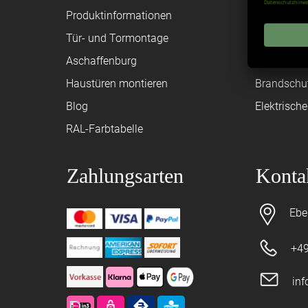
Produktinformationen
Federanfr
Tür- und Tormontage
Toraufma
Aschaffenburg
Montagean
Haustüren montieren
Brandschu
Blog
Elektrisch
RAL-Farbtabelle
Zahlungsarten
Konta
Ebe
+49
in