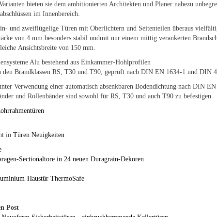
Varianten bieten sie dem ambitionierten Architekten und Planer nahezu unbegr
abschlüssen im Innenbereich.
in- und zweiflügelige Türen mit Oberlichtern und Seitenteilen überaus vielfä
tärke von 4 mm besonders stabil undmit nur einem mittig verankerten Brandsch
gleiche Ansichtsbreite von 150 mm.
mensysteme
Alu bestehend aus
Einkammer-Hohlprofilen
in den Brandklassen RS, T30
und T90, geprüft nach DIN EN 1634-1 und
DIN 4
 unter Verwendung einer
automatisch absenkbaren Bodendichtung
nach DIN EN 
änder
und Rollenbänder sind sowohl für RS, T30 und auch T90 zu befestigen.
ohrrahmentüren
ht in
Türen Neuigkeiten
e
agen-Sectionaltore in 24 neuen Duragrain-Dekoren
uminium-Haustür ThermoSafe
n Post