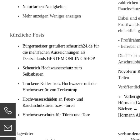
zahlreichen 
Naturfarben-Neuigkeiten
Rauchschutz
Mehr anzeigen
Weniger anzeigen
Dabei sind e
Profilwands
einheitlich 
kürzliche Posts
- Profilrah
Bürgermeister gratuliert scheurich24.de für
- lieferbar 
die mehrfachen Auszeichnungen als
Die Tür ist
Deutschlands BESTEM ONLINE-SHOP.
Anschraubb
Scheurich Hochwasserschutz zum
Novoferm
R
Selbstbauen
Teilen:
Trockene Keller trotz Hochwasser mit der
Veröffentlic
Hochwassertür von Teckentrup
←
Vorherig
Hochwasserschäden an Feuer- und
Hörmann Gar
Rauchschutztüren bzw. -toren
Nächste
→
Hochwasserschutz für Türen und Tore
Hörmann Al
Schlagwörter
verbundene