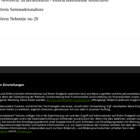
 Novoferm Sicherheitstüren - einbruchhemmende Kellertüren
erm Seitensektionaltore
ferm Nebentür iso 20
Unternehmen
Über uns
rten
Stellenangebote
gang
Hersteller
n
Hörmann Türen