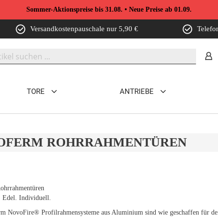
Sommer-Aktionspreise bis 31.08. • Neue Preise ab 01.09.
Versandkostenpauschale nur 5,90 €
Telefo
TORE
ANTRIEBE
OFERM ROHRRAHMENTÜREN
ohrrahmentüren
 Edel. Individuell.
m NovoFire® Profilrahmensysteme aus Aluminium sind wie geschaffen für den