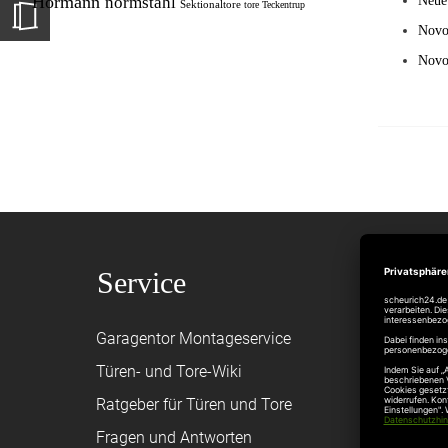
Hörmann
normstahl
Neue
Sektionaltore
tore
Teckentrup
Novof
Novo
Service
Shop
Garagentor Montageservice
Versand
Türen- und Tore-Wiki
Zahlungsa
Ratgeber für Türen und Tore
Bestellvor
Fragen und Antworten
Registriere