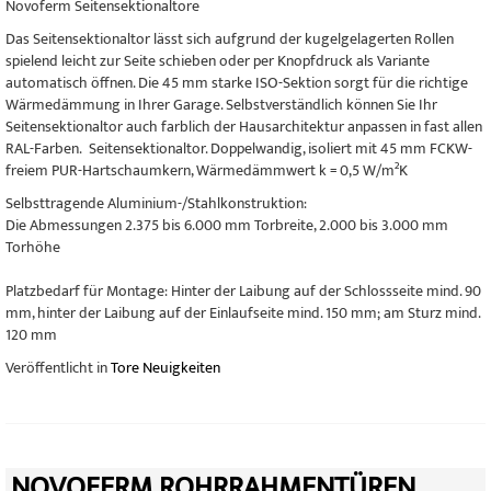
Novoferm Seitensektionaltore
Das Seitensektionaltor lässt sich aufgrund der kugelgelagerten Rollen
spielend leicht zur Seite schieben oder per Knopfdruck als Variante
automatisch öffnen. Die 45 mm starke ISO-Sektion sorgt für die richtige
Wärmedämmung in Ihrer Garage. Selbstverständlich können Sie Ihr
Seitensektionaltor auch farblich der Hausarchitektur anpassen in fast allen
RAL-Farben. Seitensektionaltor. Doppelwandig, isoliert mit 45 mm FCKW-
freiem PUR-Hartschaumkern, Wärmedämmwert k = 0,5 W/m²K
Selbsttragende Aluminium-/Stahlkonstruktion:
Die Abmessungen 2.375 bis 6.000 mm Torbreite, 2.000 bis 3.000 mm
Torhöhe
Platzbedarf für Montage: Hinter der Laibung auf der Schlossseite mind. 90
mm, hinter der Laibung auf der Einlaufseite mind. 150 mm; am Sturz mind.
120 mm
Veröffentlicht in
Tore Neuigkeiten
NOVOFERM ROHRRAHMENTÜREN