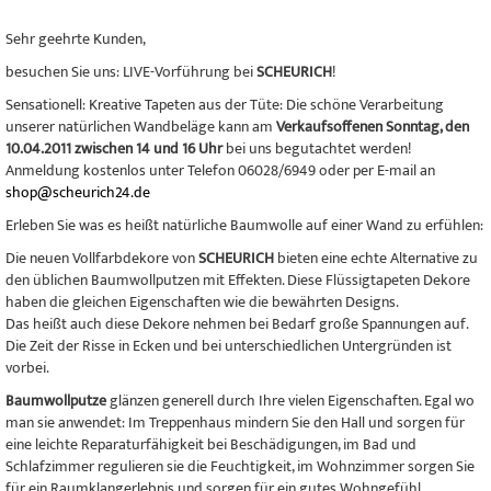
Sehr geehrte Kunden,
besuchen Sie uns: LIVE-Vorführung bei
SCHEURICH
!
Sensationell: Kreative Tapeten aus der Tüte: Die schöne Verarbeitung
unserer natürlichen Wandbeläge kann am
Verkaufsoffenen Sonntag, den
10.04.2011 zwischen 14 und 16 Uhr
bei uns begutachtet werden!
Anmeldung kostenlos unter Telefon 06028/6949 oder per E-mail an
shop@scheurich24.de
Erleben Sie was es heißt natürliche Baumwolle auf einer Wand zu erfühlen:
Die neuen Vollfarbdekore von
SCHEURICH
bieten eine echte Alternative zu
den üblichen Baumwollputzen mit Effekten. Diese Flüssigtapeten Dekore
haben die gleichen Eigenschaften wie die bewährten Designs.
Das heißt auch diese Dekore nehmen bei Bedarf große Spannungen auf.
Die Zeit der Risse in Ecken und bei unterschiedlichen Untergründen ist
vorbei.
Baumwollputze
glänzen generell durch Ihre vielen Eigenschaften. Egal wo
man sie anwendet: Im Treppenhaus mindern Sie den Hall und sorgen für
eine leichte Reparaturfähigkeit bei Beschädigungen, im Bad und
Schlafzimmer regulieren sie die Feuchtigkeit, im Wohnzimmer sorgen Sie
für ein Raumklangerlebnis und sorgen für ein gutes Wohngefühl.