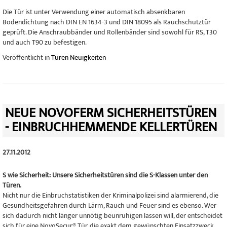
Die Tür ist unter Verwendung einer
automatisch absenkbaren
Bodendichtung
nach DIN EN 1634-3 und DIN 18095 als Rauchschutztür
geprüft. Die Anschraubbänder
und Rollenbänder sind sowohl für RS, T30
und auch T90 zu befestigen.
Veröffentlicht in
Türen Neuigkeiten
NEUE NOVOFERM SICHERHEITSTÜREN
- EINBRUCHHEMMENDE KELLERTÜREN
27.11.2012
S wie Sicherheit: Unsere Sicherheitstüren sind die S-Klassen unter den
Türen.
Nicht nur die Einbruchstatistiken der Kriminalpolizei sind alarmierend, die
Gesundheitsgefahren durch Lärm, Rauch und Feuer sind es ebenso. Wer
sich dadurch nicht länger unnötig beunruhigen lassen will, der entscheidet
sich für eine NovoSecur® Tür, die exakt dem gewünschten Einsatzzweck