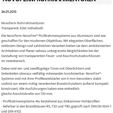
24.01.2013
Novoferm Rohrrahmentüren
Transparent. Edel. Individuell.
Die Novoferm NovoFire® Profilrahmensysteme aus Aluminium sind wie
geschaffen für den modernen Objektbau. Mit eleganten Oberflächen,
zeitlosem Design und zahlreichen Varianten bieten sie dem ambitionierten
Architekten und Planer nahezu unbegrenzte Möglichkeiten bei der
Gestaltung von transparenten Feuer- und Rauchschutzabschlüssen
im Innenbereich.
Dabei sind ein- und zweiflügelige Türen mit Oberlichtern und
Seitenteilen überaus vielfältig miteinander kombinierbar. NovoFire®-
Systeme sind mit ihrer Profilwandstärke von 4 mm besonders stabil
undmit nur einem mittig verankerten Brandschutzkern äußerst kompakt
konstruiert. Alle Ausführungen haben eine einheitlich
gleiche Ansichtsbreite von 150 mm.
- Profilrahmensysteme
Alu bestehend aus
Einkammer-Hohlprofilen
- lieferbar in den Brandklassen RS, T30
und T90, geprüft nach DIN EN 1634-1
und
DIN 4102