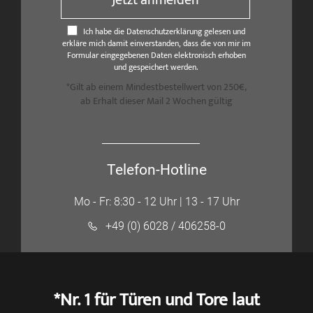
Jetzt anmelden
Ich habe die Datenschutzerklärung gelesen und
erkläre mich damit einverstanden, dass die von mir im
Formular eingegebenen Daten elektronisch erhoben
und gespeichert werden.
*Gilt ab einem Mindestbestellwert von 250€,
ab Erhalt dieser Mail 2 Wochen gültig
Telefon-Hotline
Mo - Fr: 8:30 - 12 Uhr | 13 - 17 Uhr
+49 (0) 6028 / 406258-0
*Nr. 1 für Türen und Tore laut