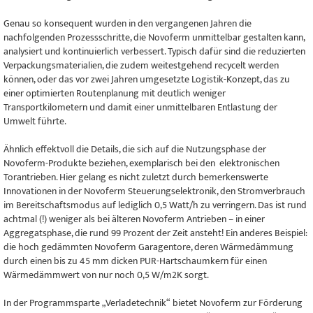
Genau so konsequent wurden in den vergangenen Jahren die
nachfolgenden Prozessschritte, die Novoferm unmittelbar gestalten kann,
analysiert und kontinuierlich verbessert. Typisch dafür sind die reduzierten
Verpackungsmaterialien, die zudem weitestgehend recycelt werden
können, oder das vor zwei Jahren umgesetzte Logistik-Konzept, das zu
einer optimierten Routenplanung mit deutlich weniger
Transportkilometern und damit einer unmittelbaren Entlastung der
Umwelt führte.
Ähnlich effektvoll die Details, die sich auf die Nutzungsphase der
Novoferm-Produkte beziehen, exemplarisch bei den elektronischen
Torantrieben. Hier gelang es nicht zuletzt durch bemerkenswerte
Innovationen in der Novoferm Steuerungselektronik, den Stromverbrauch
im Bereitschaftsmodus auf lediglich 0,5 Watt/h zu verringern. Das ist rund
achtmal (!) weniger als bei älteren Novoferm Antrieben – in einer
Aggregatsphase, die rund 99 Prozent der Zeit ansteht! Ein anderes Beispiel:
die hoch gedämmten Novoferm Garagentore, deren Wärmedämmung
durch einen bis zu 45 mm dicken PUR-Hartschaumkern für einen
Wärmedämmwert von nur noch 0,5 W/m2K sorgt.
In der Programmsparte „Verladetechnik“ bietet Novoferm zur Förderung