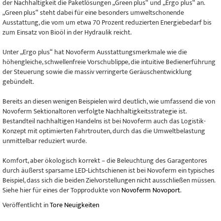
der Nachhaltigkeit die Paketlösungen „Green plus“ und „Ergo plus“ an.
„Green plus“ steht dabei für eine besonders umweltschonende
Ausstattung, die vom um etwa 70 Prozent reduzierten Energiebedarf bis
zum Einsatz von Bioöl in der Hydraulik reicht.
Unter „Ergo plus“ hat Novoferm Ausstattungsmerkmale wie die
höhengleiche, schwellenfreie Vorschublippe, die intuitive Bedienerführung
der Steuerung sowie die massiv verringerte Geräuschentwicklung
gebündelt.
Bereits an diesen wenigen Beispielen wird deutlich, wie umfassend die von
Novoferm Sektionaltoren verfolgte Nachhaltigkeitsstrategie ist.
Bestandteil nachhaltigen Handelns ist bei Novoferm auch das Logistik-
Konzept mit optimierten Fahrtrouten, durch das die Umweltbelastung
unmittelbar reduziert wurde.
Komfort, aber ökologisch korrekt – die Beleuchtung des Garagentores
durch äußerst sparsame LED-Lichtschienen ist bei Novoferm ein typisches
Beispiel, dass sich die beiden Zielvorstellungen nicht ausschließen müssen.
Siehe hier für eines der Topprodukte von
Novoferm Novoport
.
Veröffentlicht in
Tore Neuigkeiten