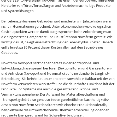
der Garagentor-Hersteller Novoferm als einem der europaweit führenden
Hersteller von Türen, Toren, Zargen und Antrieben nachhaltige Produkte
und Systemlösungen.
Der Lebenszyklus eines Gebäudes wird mindestens in Jahrzehnten, wenn
nicht in Generationen gerechnet. Unter ökonomischen wie ökologischen
Gesichtspunkten werden damit ausgesprochen hohe Anforderungen an
die eingesetzten Garagentore und Haustüren von Novoferm gestellt. Wie
wichtig das ist, belegt eine Betrachtung der Lebenszyklus-Kosten. Danach
entfallen etwa 85 Prozent dieser Kosten allein auf den Betrieb eines
Gebäudes.
Novoferm Novoport setzt daher bereits in der Konzeptions- und
Entwicklungsphase speziell bei Toren (Sektionaltoren und Garagentoren)
und Antrieben (Novoport und Novomatic) auf eine dezidierte Langfrist-
Betrachtung. Sie beinhaltet unter anderem sowohl die Haltbarkeit der von
Novoferm verwendeten Werkstoffe und die dauerhafte Funktionalität der
Produkte und Systeme wie auch die gesamte Produktions- und
Vermarktungsperipherie. Der Aufwand für Materialbeschaffung und
–transport gehört also genauso in den ganzheitlichen Nachhaltigkeits-
Ansatz von Novoferm Sektionaltoren wie einzelne Produktionsdetails,
beispielsweise die umweltschonende Oberflächenveredelung oder der
reduzierte Energieaufwand für Schweißverbindungen.