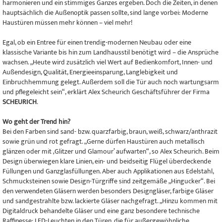
harmonieren und ein stimmiges Ganzes ergeben. Doch die Zeiten, in denen
hauptsächlich die Außenoptik passen sollte, sind lange vorbei: Moderne
Haustüren müssen mehr können – viel mehr!
Egal, ob ein Entree für einen trendig-modernen Neubau oder eine
klassische Variante bis hin zum Landhausstil benötigt wird – die Ansprüche
wachsen. „Heute wird zusätzlich viel Wert auf Bedienkomfort, Innen- und
Außendesign, Qualität, Energieeinsparung, Langlebigkeit und
Einbruchhemmung gelegt. Außerdem soll die Tür auch noch wartungsarm
und pflegeleicht sein“, erklärt Alex Scheurich Geschäftsführer der Firma
SCHEURICH
.
Wo geht der Trend hin?
Bei den Farben sind sand- bzw. quarzfarbig, braun, weiß, schwarz/anthrazit
sowie grün und rot gefragt. „Gerne dürfen Haustüren auch metallisch
glänzen oder mit ‚Glitzer und Glamour’ aufwarten“, so Alex Scheurich. Beim
Design überwiegen klare Linien, ein- und beidseitig Flügel überdeckende
Füllungen und Ganzglasfüllungen. Aber auch Applikationen aus Edelstahl,
Schmucksteinen sowie Design-Türgriffe sind zeitgemäße „Hingucker“. Bei
den verwendeten Gläsern werden besonders Designgläser, farbige Gläser
und sandgestrahlte bzw. lackierte Gläser nachgefragt. „Hinzu kommen mit
Digitaldruck behandelte Gläser und eine ganz besondere technische
Raffinesse: LED-Leuchten in den Türen, die für außergewöhnliche