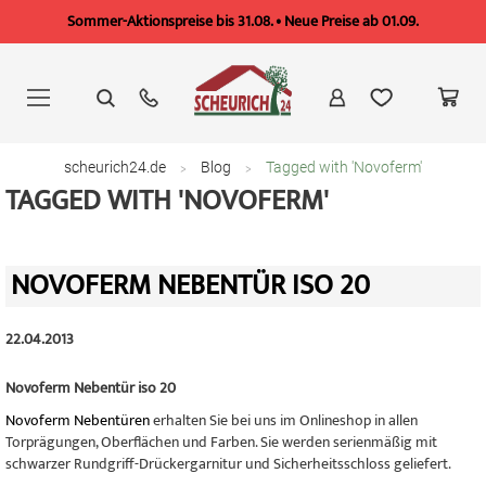
Sommer-Aktionspreise bis 31.08. • Neue Preise ab 01.09.
Zum
Inhalt
springen
scheurich24.de
Blog
Tagged with 'Novoferm'
TAGGED WITH 'NOVOFERM'
NOVOFERM NEBENTÜR ISO 20
22.04.2013
Novoferm Nebentür iso 20
Novoferm Nebentüren
erhalten Sie bei uns im Onlineshop in allen
Torprägungen, Oberflächen und Farben. Sie werden serienmäßig mit
schwarzer Rundgriff-Drückergarnitur und Sicherheitsschloss geliefert.