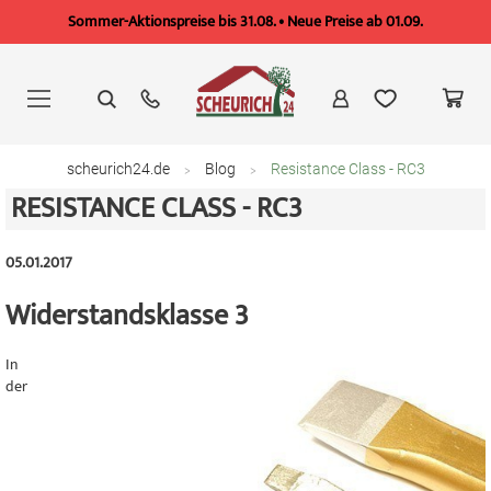
Sommer-Aktionspreise bis 31.08. • Neue Preise ab 01.09.
Zum
Inhalt
springen
scheurich24.de
Blog
Resistance Class - RC3
RESISTANCE CLASS - RC3
05.01.2017
Widerstandsklasse 3
In
der