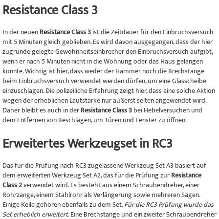
Resistance Class 3
In der neuen
Resistance Class 3
ist die Zeitdauer für den Einbruchsversuch
mit 5 Minuten gleich geblieben. Es wird davon ausgegangen, dass der hier
zugrunde gelegte Gewohnheitseinbrecher den Einbruchsversuch aufgibt,
wenn er nach 5 Minuten nicht in die Wohnung oder das Haus gelangen
konnte. Wichtig ist hier, dass weder der Hammer noch die Brechstange
beim Einbruchsversuch verwendet werden dürfen, um eine Glasscheibe
einzuschlagen. Die polizeiliche Erfahrung zeigt hier, dass eine solche Aktion
wegen der erheblichen Lautstärke nur äußerst selten angewendet wird.
Daher bleibt es auch in der
Resistance Class 3
bei Hebelversuchen und
dem Entfernen von Beschlägen, um Türen und Fenster zu öffnen.
Erweitertes Werkzeugset in RC3
Das für die Prüfung nach RC3 zugelassene Werkzeug Set A3 basiert auf
dem erweiterten Werkzeug Set A2, das für die Prüfung zur
Resistance
Class 2
verwendet wird. Es besteht aus einem Schraubendreher, einer
Rohrzange, einem Stahlrohr als Verlängerung sowie mehreren Sägen.
Einige Keile gehören ebenfalls zu dem Set.
Für die RC3 Prüfung wurde das
Set erheblich erweitert
. Eine Brechstange und ein zweiter Schraubendreher