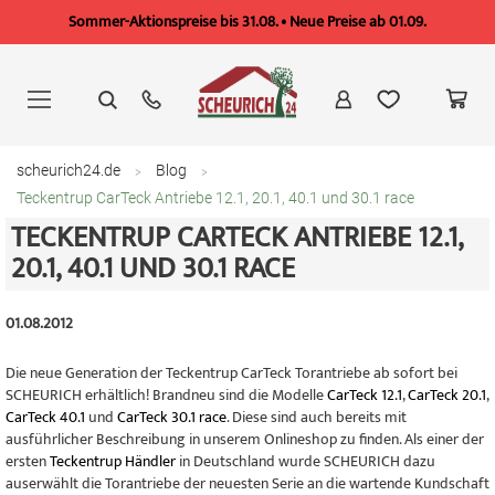
Sommer-Aktionspreise bis 31.08. • Neue Preise ab 01.09.
Zum
Inhalt
springen
scheurich24.de
Blog
Teckentrup CarTeck Antriebe 12.1, 20.1, 40.1 und 30.1 race
TECKENTRUP CARTECK ANTRIEBE 12.1,
20.1, 40.1 UND 30.1 RACE
01.08.2012
Die neue Generation der Teckentrup CarTeck Torantriebe ab sofort bei
SCHEURICH erhältlich! Brandneu sind die Modelle
CarTeck 12.1
,
CarTeck 20.1
,
CarTeck 40.1
und
CarTeck 30.1 race
. Diese sind auch bereits mit
ausführlicher Beschreibung in unserem Onlineshop zu finden. Als einer der
ersten
Teckentrup Händler
in Deutschland wurde SCHEURICH dazu
auserwählt die Torantriebe der neuesten Serie an die wartende Kundschaft