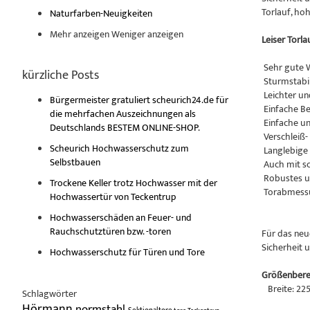
Torlauf, h
Naturfarben-Neuigkeiten
Mehr anzeigen
Weniger anzeigen
Leiser Torla
Sehr gute
kürzliche Posts
Sturmstabil
Leichter un
Bürgermeister gratuliert scheurich24.de für
Einfache B
die mehrfachen Auszeichnungen als
Einfache un
Deutschlands BESTEM ONLINE-SHOP.
Verschleiß-
Scheurich Hochwasserschutz zum
Langlebige 
Selbstbauen
Auch mit sc
Robustes u
Trockene Keller trotz Hochwasser mit der
Torabmessu
Hochwassertür von Teckentrup
Hochwasserschäden an Feuer- und
Rauchschutztüren bzw. -toren
Für das neu
Sicherheit 
Hochwasserschutz für Türen und Tore
Größenbere
Breite: 22
Schlagwörter
Hörmann
normstahl