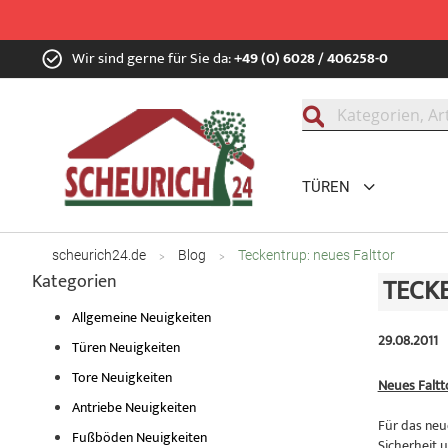
Zum
Wir sind gerne für Sie da:
+49 (0) 6028 / 406258-0
Inhalt
springen
Suche
TÜREN
scheurich24.de
Blog
Teckentrup: neues Falttor
Kategorien
TECK
Allgemeine Neuigkeiten
29.08.2011
Türen Neuigkeiten
Tore Neuigkeiten
Neues Faltt
Antriebe Neuigkeiten
Für das neu
Fußböden Neuigkeiten
Sicherheit 