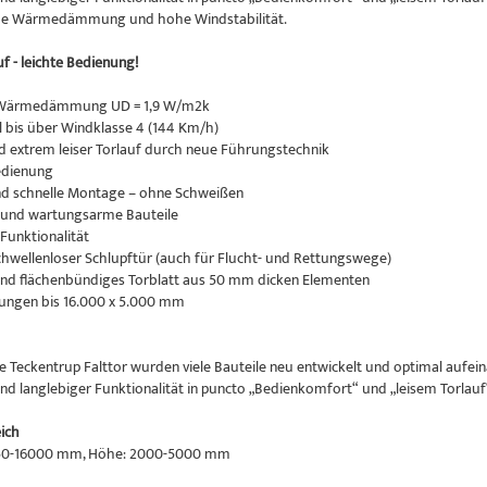
ohe Wärmedämmung und hohe Windstabilität.
uf - leichte Bedienung!
 Wärmedämmung UD = 1,9 W/m2k
 bis über Windklasse 4 (144 Km/h)
d extrem leiser Torlauf durch neue Führungstechnik
edienung
d schnelle Montage – ohne Schweißen
 und wartungsarme Bauteile
Funktionalität
hwellenloser Schlupftür (auch für Flucht- und Rettungswege)
nd flächenbündiges Torblatt aus 50 mm dicken Elementen
ngen bis 16.000 x 5.000 mm
e Teckentrup Falttor wurden viele Bauteile neu entwickelt und optimal aufe
und langlebiger Funktionalität in puncto „Bedienkomfort“ und „leisem Torlau
ich
50-16000 mm, Höhe: 2000-5000 mm