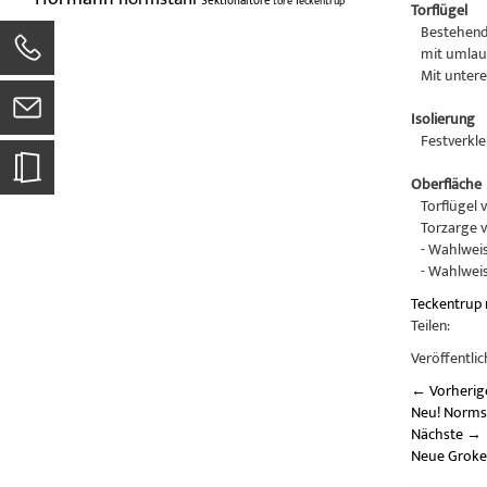
Sektionaltore
tore
Teckentrup
Torflügel
Bestehend 
mit umlauf
Mit unterer
Isolierung
Festverkleb
Oberfläche
Torflügel v
Torzarge ve
- Wahlweise
- Wahlweise
Teckentrup
Teilen:
Veröffentlic
←
Vorherig
Neu! Normst
Nächste
→
Neue Groke