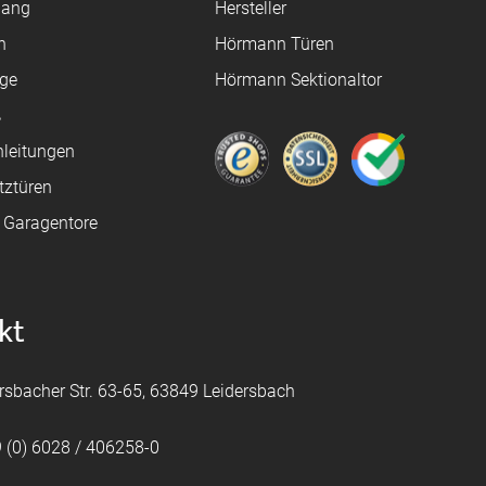
gang
Hersteller
n
Hörmann Türen
age
Hörmann Sektionaltor
ß
leitungen
tztüren
e Garagentore
kt
rsbacher Str. 63-65, 63849 Leidersbach
 (0) 6028 / 406258-0