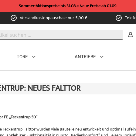
Sommer-Aktionspreise bis 31.08. • Neue Preise ab 01.09.
Versandkostenpauschale nur 5,90 €
Telef
TORE
ANTRIEBE
ENTRUP: NEUES FALTTOR
or FE „Teckentrup 50“
e Teckentrup Falttor wurden viele Bauteile neu entwickelt und optimal aufe
und langlebiger Funktionalität in puncto „Bedienkomfort“ und „leisem Torlauf