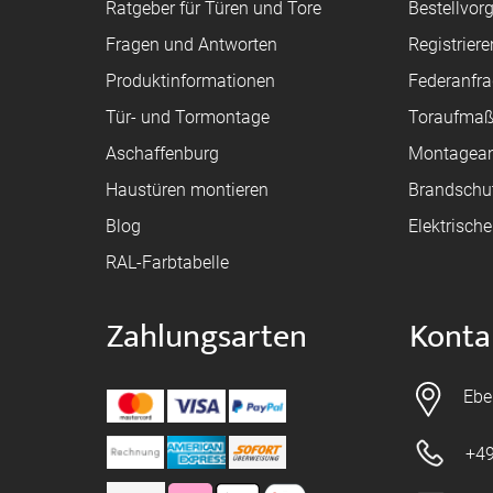
Ratgeber für Türen und Tore
Bestellvor
Fragen und Antworten
Registriere
Produktinformationen
Federanfr
Tür- und Tormontage
Toraufma
Aschaffenburg
Montagean
Haustüren montieren
Brandschu
Blog
Elektrisch
RAL-Farbtabelle
Zahlungsarten
Konta
Ebe
+49