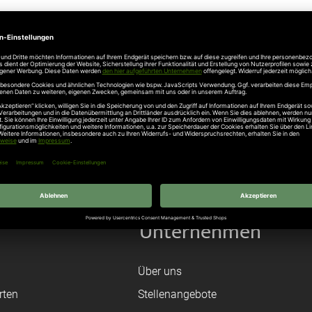
n Post
ntrup Industrie-Sektionaltore - Sichtschutz nach innen - Lichteinfall von auße
stahl Seitensektionaltor - technische Änderung im Kurvenbereich
ntrup Sektionaltor Aktion
Unternehmen
Über uns
rten
Stellenangebote