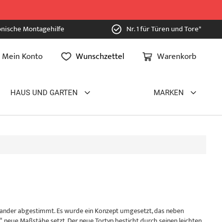
onische Montagehilfe
Nr. 1 für Türen und Tore*
Mein Konto
Wunschzettel
Warenkorb
HAUS UND GARTEN
MARKEN
inander abgestimmt. Es wurde ein Konzept umgesetzt, das neben
“ neue Maßstäbe setzt. Der neue Tortyp besticht durch seinen leichten