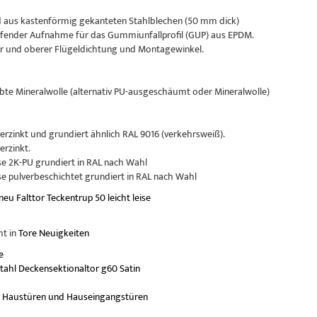
aus kastenförmig gekanteten Stahlblechen (50 mm dick)
ender Aufnahme für das Gummiunfallprofil (GUP) aus EPDM.
 und oberer Flügeldichtung und Montagewinkel.
te Mineralwolle (alternativ PU-ausgeschäumt oder Mineralwolle)
erzinkt und grundiert ähnlich RAL 9016 (verkehrsweiß).
rzinkt.
 2K-PU grundiert in RAL nach Wahl
 pulverbeschichtet grundiert in RAL nach Wahl
neu
Falttor
Teckentrup 50
leicht
leise
ht in
Tore Neuigkeiten
e
ahl Deckensektionaltor g60 Satin
 Haustüren und Hauseingangstüren