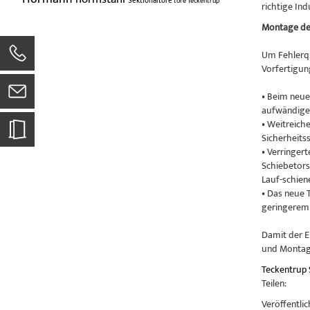
Sektionaltore
tore
Teckentrup
richtige Ind
Montage der
Um Fehlerqu
Vorfertigung
• Beim neue
aufwändige 
• Weitreich
Sicherheits
• Verringer
Schiebetors 
Lauf-schien
• Das neue T
geringerem 
Damit der E
und Montag
Teckentrup
Teilen:
Veröffentlic