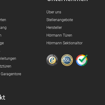
Über uns
rten
Stellenangebote
gang
Hersteller
n
Hörmann Türen
age
Hörmann Sektionaltor
ß
leitungen
tztüren
e Garagentore
kt