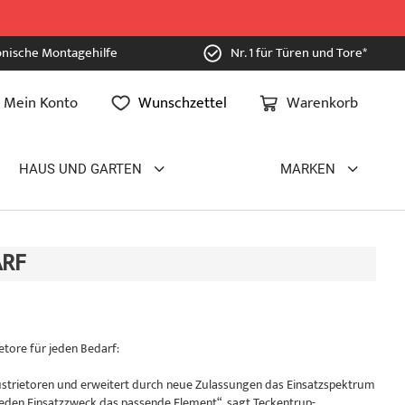
onische Montagehilfe
Nr. 1 für Türen und Tore*
Mein Konto
Wunschzettel
Warenkorb
HAUS UND GARTEN
MARKEN
ARF
etore für jeden Bedarf:
ustrietoren und erweitert durch neue Zulassungen das Einsatzspektrum
r jeden Einsatzzweck das passende Element“, sagt Teckentrup-