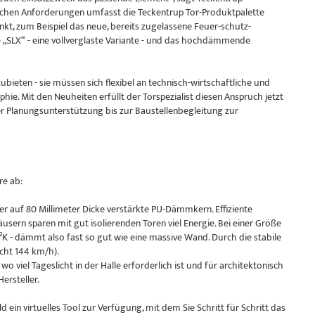
lichen Anforderungen umfasst die Teckentrup Tor-Produktpalette
kt, zum Beispiel das neue, bereits zugelassene Feuer-schutz-
e „SLX“ - eine vollverglaste Variante - und das hochdämmende
ubieten - sie müssen sich flexibel an technisch-wirtschaftliche und
hie. Mit den Neuheiten erfüllt der Torspezialist diesen Anspruch jetzt
r Planungsunterstützung bis zur Baustellenbegleitung zur
re ab:
er auf 80 Millimeter Dicke verstärkte PU-Dämmkern. Effiziente
ern sparen mit gut isolierenden Toren viel Energie. Bei einer Größe
²K - dämmt also fast so gut wie eine massive Wand. Durch die stabile
icht 144 km/h).
 wo viel Tageslicht in der Halle erforderlich ist und für architektonisch
rsteller.
d ein virtuelles Tool zur Verfügung, mit dem Sie Schritt für Schritt das