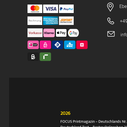
Ebe
+49
in
2026
FOCUS Printmagazin – Deutschlands Nr. 1