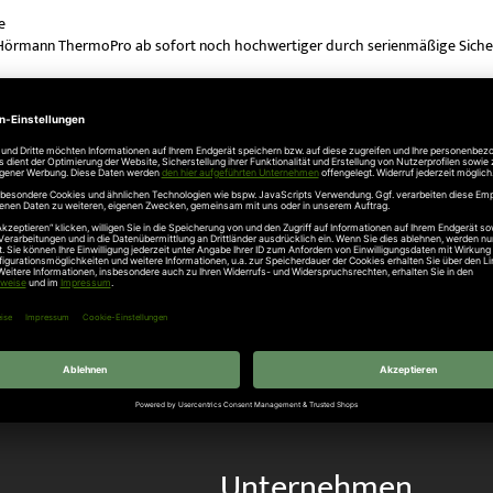
e
örmann ThermoPro ab sofort noch hochwertiger durch serienmäßige Sicher
ndsender Bi Secur HS 5 BS
n Post
ntrup Industrie-Sektionaltore - Sichtschutz nach innen - Lichteinfall von auße
ntrup Farbton Winchester bei allen Sektionaltoren und Industrietoren
en Industrietore
Unternehmen