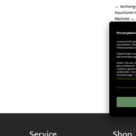
←
Vorherig
Haustüren H
Nächste
→
Hörmann Ha
verbundene
Tecke
Tecke
Farb
Service
Shop