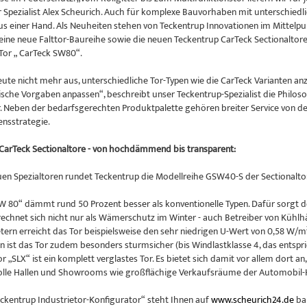
r Spezialist Alex Scheurich. Auch für komplexe Bauvorhaben mit unterschied
s einer Hand. Als Neuheiten stehen von Teckentrup Innovationen im Mittelpun
 eine neue Falttor-Baureihe sowie die neuen Teckentrup CarTeck Sectionaltor
Tor „ CarTeck SW80“.
eute nicht mehr aus, unterschiedliche Tor-Typen wie die CarTeck Varianten anz
sche Vorgaben anpassen“, beschreibt unser Teckentrup-Spezialist die Philosop
. Neben der bedarfsgerechten Produktpalette gehören breiter Service von de
nsstrategie.
CarTeck Sectionaltore - von hochdämmend bis transparent:
uen Spezialtoren rundet Teckentrup die Modellreihe GSW40-S der Sectionalto
SW 80“ dämmt rund 50 Prozent besser als konventionelle Typen. Dafür sorgt d
hnet sich nicht nur als Wämerschutz im Winter - auch Betreiber von Kühlhäus
etern erreicht das Tor beispielsweise den sehr niedrigen U-Wert von 0,58 W/m
n ist das Tor zudem besonders sturmsicher (bis Windlastklasse 4, das entspr
or „SLX“ ist ein komplett verglastes Tor. Es bietet sich damit vor allem dort an,
lle Hallen und Showrooms wie großflächige Verkaufsräume der Automobil-He
ckentrup Industrietor-Konfigurator“ steht Ihnen auf
www.scheurich24.de
bal