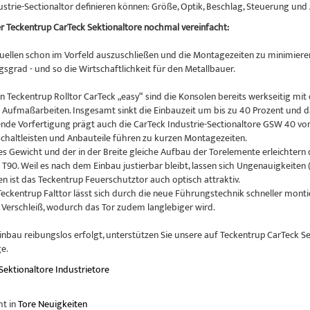
ustrie-Sectionaltor definieren können: Größe, Optik, Beschlag, Steuerung und
 Teckentrup CarTeck Sektionaltore nochmal vereinfacht:
ellen schon im Vorfeld auszuschließen und die Montagezeiten zu minimiere
sgrad - und so die Wirtschaftlichkeit für den Metallbauer.
n Teckentrup Rolltor CarTeck „easy“ sind die Konsolen bereits werkseitig m
Aufmaßarbeiten. Insgesamt sinkt die Einbauzeit um bis zu 40 Prozent und da
ende Vorfertigung prägt auch die CarTeck Industrie-Sectionaltore GSW 40 vo
schaltleisten und Anbauteile führen zu kurzen Montagezeiten.
tes Gewicht und der in der Breite gleiche Aufbau der Torelemente erleichtern
T90. Weil es nach dem Einbau justierbar bleibt, lassen sich Ungenauigkeiten (
en ist das Teckentrup Feuerschutztor auch optisch attraktiv.
eckentrup Falttor lässt sich durch die neue Führungstechnik schneller montie
Verschleiß, wodurch das Tor zudem langlebiger wird.
inbau reibungslos erfolgt, unterstützen Sie unsere auf Teckentrup CarTeck S
e.
Sektionaltore
Industrietore
ht in
Tore Neuigkeiten