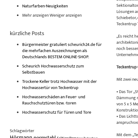
Sektionalto
Naturfarben-Neuigkeiten
Lösungen au
Mehr anzeigen
Weniger anzeigen
Schiebetor,
Teckentrup 
kürzliche Posts
„Es reicht h
architektoni
Bürgermeister gratuliert scheurich24.de für
noch besser
die mehrfachen Auszeichnungen als
Unternehme
Deutschlands BESTEM ONLINE-SHOP.
Scheurich Hochwasserschutz zum
Teckentrup 
Selbstbauen
Mit zwei ne
Trockene Keller trotz Hochwasser mit der
Hochwassertür von Teckentrup
• Das Tor „
Hochwasserschäden an Feuer- und
Dämmung rec
Rauchschutztüren bzw. -toren
von 5 x 5 M
Konstruktio
Hochwasserschutz für Türen und Tore
• Das Lichtt
anspruchsvo
Schlagwörter
Mit dem „Te
Hörmann
normstahl