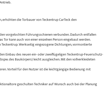
 Antrieb.
n, erhöhten die Torbauer von Teckentrup CarTeck den
it den vorgelochten Führungsschienen verbunden. Dadurch entfallen
s Tor kann auch von einer einzelnen Person eingebaut werden.
n Teckentrup. Werkseitig eingezogene Dichtungen, vormontierte
 den Einbau des neuen ein- oder zweiflügeligen Teckentrup-Feuerschutz-
bspw. des Baukörpers) leicht ausgleichen. Mit den vollverkleideten
ren. Vorteil für den Nutzer ist die leichtgängige Bedienung mit
ektionaltore geschulten Techniker auf Wunsch auch bei der Planung