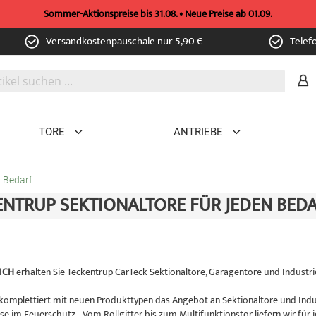
Sommer-Aktionspreise bis 31.08. • Neue Preise ab 01.09.
Versandkostenpauschale nur 5,90 €
Telef
TORE
ANTRIEBE
n Bedarf
ENTRUP SEKTIONALTORE FÜR JEDEN BED
ICH
erhalten Sie Teckentrup CarTeck Sektionaltore, Garagentore und Industri
komplettiert mit neuen Produkttypen das Angebot an Sektionaltore und Ind
ise im Feuerschutz. „Vom Rollgitter bis zum Multifunktionstor liefern wir fü