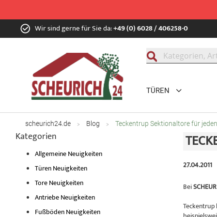
Zum
Wir sind gerne für Sie da:
+49 (0) 6028 / 406258-0
Inhalt
springen
Suche
TÜREN
scheurich24.de
Blog
Teckentrup Sektionaltore für jede
Kategorien
TECK
Allgemeine Neuigkeiten
27.04.2011
Türen Neuigkeiten
Tore Neuigkeiten
Bei
SCHEUR
Antriebe Neuigkeiten
Teckentrup 
Fußböden Neuigkeiten
beispielswe