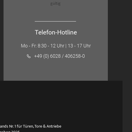
gültig
Telefon-Hotline
Mo - Fr: 8:30 - 12 Uhr | 13 - 17 Uhr
+49 (0) 6028 / 406258-0
ds Nr. 1 für Türen, Tore & Antriebe