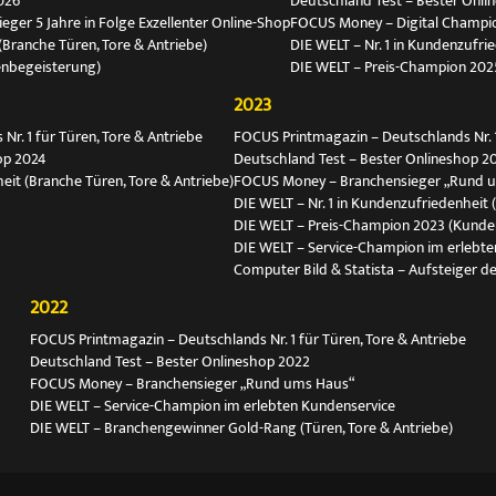
026
Deutschland Test – Bester Onli
ger 5 Jahre in Folge Exzellenter Online-Shop
FOCUS Money – Digital Champio
(Branche Türen, Tore & Antriebe)
DIE WELT – Nr. 1 in Kundenzufri
enbegeisterung)
DIE WELT – Preis-Champion 202
2023
r. 1 für Türen, Tore & Antriebe
FOCUS Printmagazin – Deutschlands Nr. 1
op 2024
Deutschland Test – Bester Onlineshop 2
eit (Branche Türen, Tore & Antriebe)
FOCUS Money – Branchensieger „Rund 
DIE WELT – Nr. 1 in Kundenzufriedenheit 
DIE WELT – Preis-Champion 2023 (Kunde
DIE WELT – Service-Champion im erlebte
Computer Bild & Statista – Aufsteiger de
2022
FOCUS Printmagazin – Deutschlands Nr. 1 für Türen, Tore & Antriebe
Deutschland Test – Bester Onlineshop 2022
FOCUS Money – Branchensieger „Rund ums Haus“
DIE WELT – Service-Champion im erlebten Kundenservice
DIE WELT – Branchengewinner Gold-Rang (Türen, Tore & Antriebe)