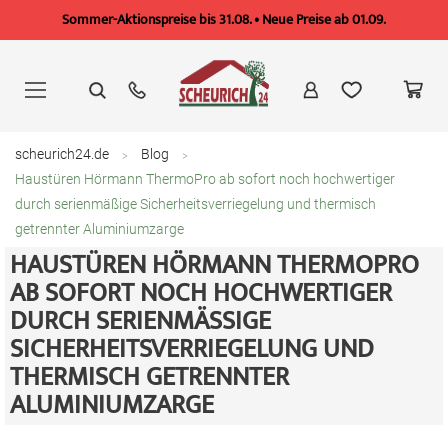
Sommer-Aktionspreise bis 31.08. • Neue Preise ab 01.09.
Zum
Inhalt
springen
scheurich24.de
Blog
Haustüren Hörmann ThermoPro ab sofort noch hochwertiger
durch serienmäßige Sicherheitsverriegelung und thermisch
getrennter Aluminiumzarge
HAUSTÜREN HÖRMANN THERMOPRO
AB SOFORT NOCH HOCHWERTIGER
DURCH SERIENMÄSSIGE S
ICHERHEITSVERRIEGELUNG UND T
HERMISCH GETRENNTER A
LUMINIUMZARGE