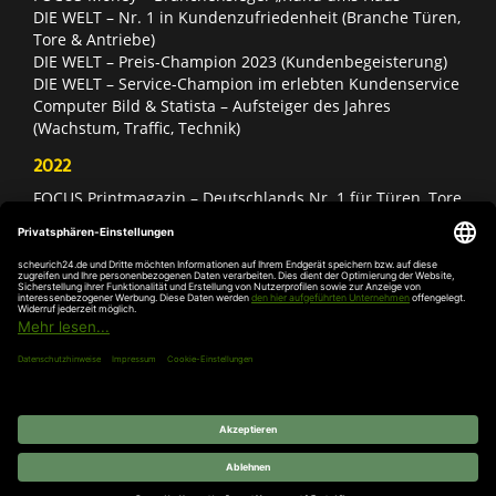
DIE WELT – Nr. 1 in Kundenzufriedenheit (Branche Türen,
Tore & Antriebe)
DIE WELT – Preis-Champion 2023 (Kundenbegeisterung)
DIE WELT – Service-Champion im erlebten Kundenservice
Computer Bild & Statista – Aufsteiger des Jahres
(Wachstum, Traffic, Technik)
2022
FOCUS Printmagazin – Deutschlands Nr. 1 für Türen, Tore
& Antriebe
Deutschland Test – Bester Onlineshop 2022
FOCUS Money – Branchensieger „Rund ums Haus“
DIE WELT – Service-Champion im erlebten Kundenservice
DIE WELT – Branchengewinner Gold-Rang (Türen, Tore &
Antriebe)
AGB
Impressum
Widerruf
Datenschutz
Cookie-
Einstellungen
© 2026 SCHEURICH GmbH