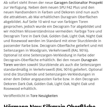
Ab sofort steht Ihnen der neue
Garagen-Sectionaltor Prospekt
zur Verfügung. Neben dem neuen SPU F42 Plus und den
neuen Hand­sendern in Farben und Dekoren sind nun auch
die attraktiven, ab Mai erhältlichen Duragrain Oberflächen
abgebildet. Auf Seite 10 wird nur von farbigen Toren
gesprochen, jedoch wurde ein Deco­grain-Tor abgebildet und
wir möchten Missverständnisse vermei­den: Farbige Tore und
Decograin Tore in Dark Oak, Golden Oak, Light Oak, Night Oak
und Rosewood werden im Standard mit einer Sturzblende in
passender Farbe bzw. Decograin-Oberfläche geliefert und mit
Seitenzargen in Woodgrain, Verkehrsweiß (RAL 9016).
Optional ist eine Seitenzargen-Verkleidung in Farbe oder
Decograin-Oberfläche erhältlich. Bei den neuen
Duragrain
Toren
werden sowohl Sturzblende als auch die Seitenzargen
standard­mäßig in Verkehrsweiß (RAL 9016) geliefert. Optional
sind die Sturzblende und Seitenzargen-Verkleidungen in
einer dem Dekor angepassten Farbe bzw. in den Decograin
Dekoren Dark Oak, Golden Oak, Light Oak, Night Oak und
Rosewood erhältlich.
Veröffentlicht in
Tore Neuigkeiten