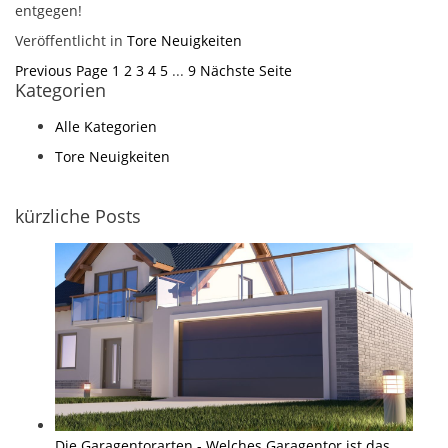
entgegen!
Veröffentlicht in
Tore Neuigkeiten
Previous Page
1
2
3
4
5
...
9
Nächste Seite
Kategorien
Alle Kategorien
Tore Neuigkeiten
kürzliche Posts
Die Garagentorarten - Welches Garagentor ist das