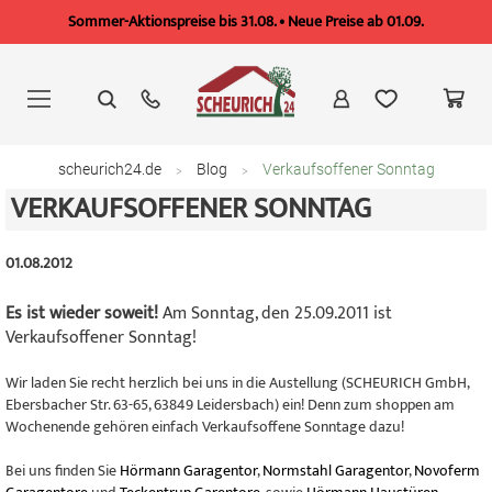
Sommer-Aktionspreise bis 31.08. • Neue Preise ab 01.09.
Zum
Inhalt
springen
scheurich24.de
Blog
Verkaufsoffener Sonntag
VERKAUFSOFFENER SONNTAG
01.08.2012
Es ist wieder soweit!
Am Sonntag, den 25.09.2011 ist
Verkaufsoffener Sonntag!
Wir laden Sie recht herzlich bei uns in die Austellung (SCHEURICH GmbH,
Ebersbacher Str. 63-65, 63849 Leidersbach) ein! Denn zum shoppen am
Wochenende gehören einfach Verkaufsoffene Sonntage dazu!
Bei uns finden Sie
Hörmann Garagentor
,
Normstahl Garagentor
,
Novoferm