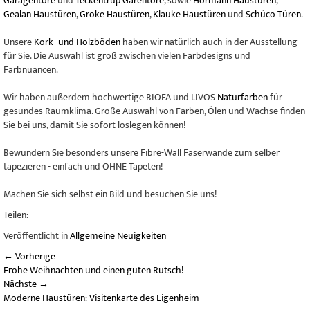
Garagentore
und
Teckentrup Garentore
, sowie
Hörmann Haustüren
,
Gealan Haustüren
,
Groke Haustüren
,
Klauke Haustüren
und
Schüco Türen
.
Unsere
Kork- und Holzböden
haben wir natürlich auch in der Ausstellung
für Sie. Die Auswahl ist groß zwischen vielen Farbdesigns und
Farbnuancen.
Wir haben außerdem hochwertige BIOFA und LIVOS
Naturfarben
für
gesundes Raumklima. Große Auswahl von Farben, Ölen und Wachse finden
Sie bei uns, damit Sie sofort loslegen können!
Bewundern Sie besonders unsere Fibre-Wall Faserwände zum selber
tapezieren - einfach und OHNE Tapeten!
Machen Sie sich selbst ein Bild und besuchen Sie uns!
Teilen:
Veröffentlicht in
Allgemeine Neuigkeiten
←
Vorherige
Frohe Weihnachten und einen guten Rutsch!
Nächste
→
Moderne Haustüren: Visitenkarte des Eigenheim