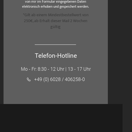
von mir im Formular eingegebenen Daten
elektronisch erhoben und gespeichert werden.
*Gilt ab einem Mindestbestellwert von
250€, ab Erhalt dieser Mail 2 Wochen
gültig
Telefon-Hotline
Mo - Fr: 8:30 - 12 Uhr | 13 - 17 Uhr
+49 (0) 6028 / 406258-0