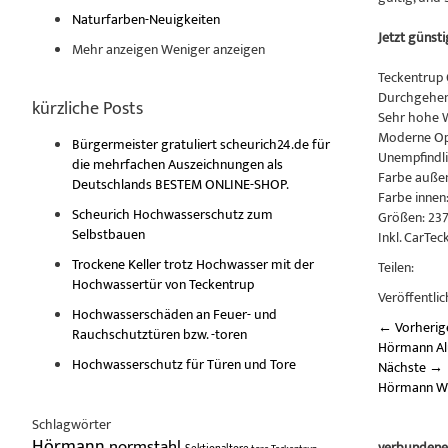
Naturfarben-Neuigkeiten
Jetzt günst
Mehr anzeigen
Weniger anzeigen
Teckentrup 
Durchgehen
kürzliche Posts
Sehr hohe 
Moderne Opt
Bürgermeister gratuliert scheurich24.de für
Unempfindli
die mehrfachen Auszeichnungen als
Farbe außen
Deutschlands BESTEM ONLINE-SHOP.
Farbe innen
Scheurich Hochwasserschutz zum
Größen: 23
Selbstbauen
Inkl. CarTe
Trockene Keller trotz Hochwasser mit der
Teilen:
Hochwassertür von Teckentrup
Veröffentlic
Hochwasserschäden an Feuer- und
←
Vorherig
Rauchschutztüren bzw. -toren
Hörmann Al
Hochwasserschutz für Türen und Tore
Nächste
→
Hörmann Wo
Schlagwörter
Hörmann
normstahl
verbundene