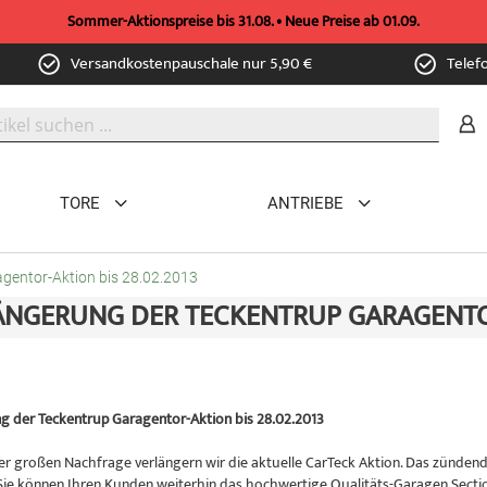
Sommer-Aktionspreise bis 31.08. • Neue Preise ab 01.09.
Versandkostenpauschale nur 5,90 €
Telef
TORE
ANTRIEBE
gentor-Aktion bis 28.02.2013
ÄNGERUNG DER TECKENTRUP GARAGENTOR-
g der Teckentrup Garagentor-Aktion bis 28.02.2013
r großen Nachfrage verlängern wir die aktuelle CarTeck Aktion. Das zünden
 Sie können Ihren Kunden weiterhin das hochwertige Qualitäts-Garagen Secti