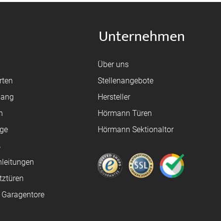
Unternehmen
Über uns
rten
Stellenangebote
gang
Hersteller
n
Hörmann Türen
age
Hörmann Sektionaltor
ß
leitungen
tztüren
e Garagentore