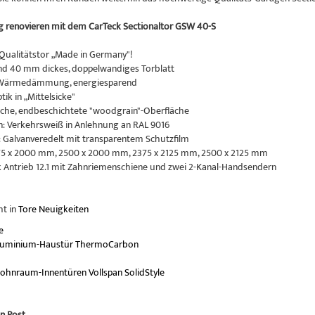
ig renovieren mit dem CarTeck Sectionaltor GSW 40-S
Qualitätstor „Made in Germany"!
d 40 mm dickes, doppelwandiges Torblatt
Wärmedämmung, energiesparend
ik in „Mittelsicke"
che, endbeschichtete "woodgrain"-Oberfläche
: Verkehrsweiß in Anlehnung an RAL 9016
: Galvanveredelt mit transparentem Schutzfilm
75 x 2000 mm, 2500 x 2000 mm, 2375 x 2125 mm, 2500 x 2125 mm
ck Antrieb 12.1 mit Zahnriemenschiene und zwei 2-Kanal-Handsendern
ht in
Tore Neuigkeiten
e
uminium-Haustür ThermoCarbon
hnraum-Innentüren Vollspan SolidStyle
n Post