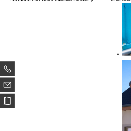
Sektionaltore
tore
Teckentrup