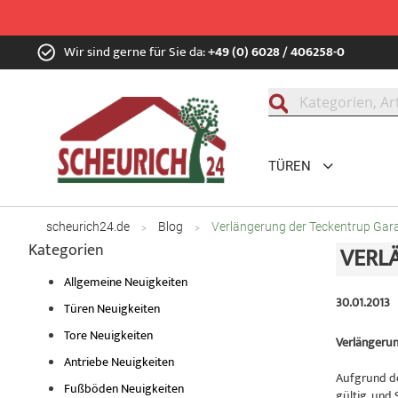
Zum
Wir sind gerne für Sie da:
+49 (0) 6028 / 406258-0
Inhalt
springen
Suche
TÜREN
scheurich24.de
Blog
Verlängerung der Teckentrup Gara
Kategorien
VERL
Allgemeine Neuigkeiten
30.01.2013
Türen Neuigkeiten
Tore Neuigkeiten
Verlängerun
Antriebe Neuigkeiten
Aufgrund de
Fußböden Neuigkeiten
gültig, und