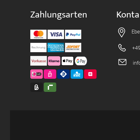
Zahlungsarten
Konta
Ebe
+49
in