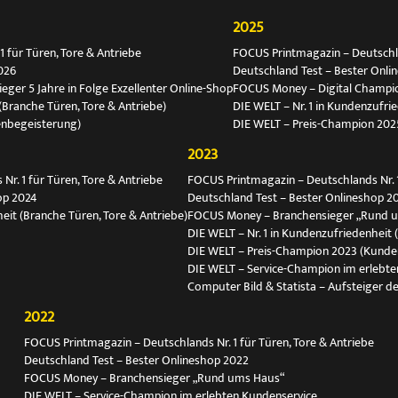
2025
 für Türen, Tore & Antriebe
FOCUS Printmagazin – Deutschlan
026
Deutschland Test – Bester Onli
ger 5 Jahre in Folge Exzellenter Online-Shop
FOCUS Money – Digital Champio
(Branche Türen, Tore & Antriebe)
DIE WELT – Nr. 1 in Kundenzufri
enbegeisterung)
DIE WELT – Preis-Champion 202
2023
r. 1 für Türen, Tore & Antriebe
FOCUS Printmagazin – Deutschlands Nr. 1
op 2024
Deutschland Test – Bester Onlineshop 2
eit (Branche Türen, Tore & Antriebe)
FOCUS Money – Branchensieger „Rund 
DIE WELT – Nr. 1 in Kundenzufriedenheit 
DIE WELT – Preis-Champion 2023 (Kunde
DIE WELT – Service-Champion im erlebte
Computer Bild & Statista – Aufsteiger de
2022
FOCUS Printmagazin – Deutschlands Nr. 1 für Türen, Tore & Antriebe
Deutschland Test – Bester Onlineshop 2022
FOCUS Money – Branchensieger „Rund ums Haus“
DIE WELT – Service-Champion im erlebten Kundenservice