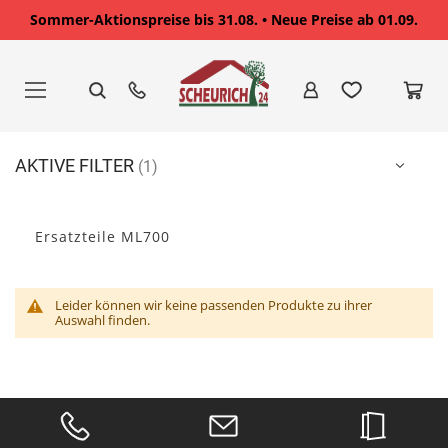
Sommer-Aktionspreise bis 31.08. • Neue Preise ab 01.09.
Zum
Inhalt
springen
AKTIVE FILTER
Ersatzteile ML700
Leider können wir keine passenden Produkte zu ihrer
Auswahl finden.