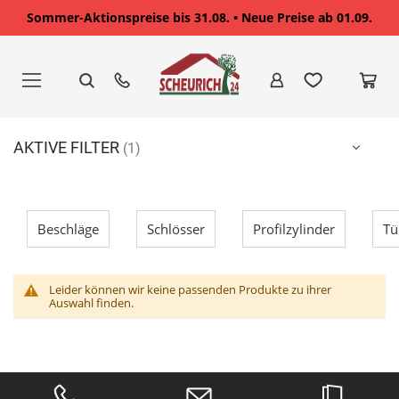
Sommer-Aktionspreise bis 31.08. • Neue Preise ab 01.09.
Zum
Inhalt
springen
AKTIVE FILTER
Beschläge
Schlösser
Profilzylinder
Tü
Leider können wir keine passenden Produkte zu ihrer
Auswahl finden.