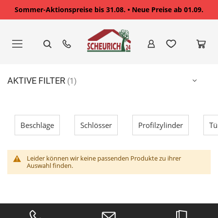
Sommer-Aktionspreise bis 31.08. • Neue Preise ab 01.09.
Zum
Inhalt
springen
AKTIVE FILTER
Beschläge
Schlösser
Profilzylinder
Tü
Leider können wir keine passenden Produkte zu ihrer
Auswahl finden.