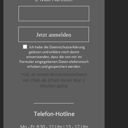
Jetzt anmelden
Ich habe die Datenschutzerklärung
gelesen und erkläre mich damit
einverstanden, dass die von mir im
Formular eingegebenen Daten elektronisch
erhoben und gespeichert werden.
*Gilt ab einem Mindestbestellwert
von 250€, ab Erhalt dieser Mail 2
Wochen gültig
Telefon-Hotline
Mo - Fr: 8:30 - 12 Uhr | 13 - 17 Uhr