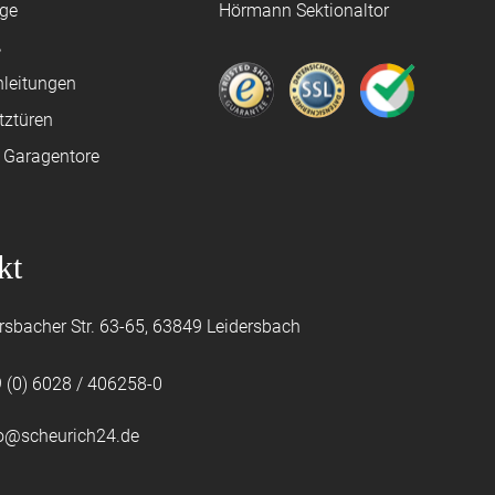
age
Hörmann Sektionaltor
ß
leitungen
tztüren
e Garagentore
kt
rsbacher Str. 63-65, 63849 Leidersbach
 (0) 6028 / 406258-0
fo@scheurich24.de