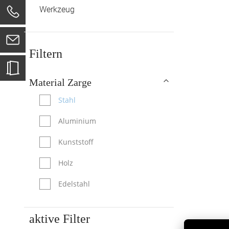
Werkzeug
0
Filtern
Material Zarge
Stahl
Aluminium
Kunststoff
Holz
Edelstahl
aktive Filter