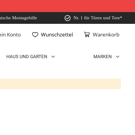
nische Montagehilfe
Nr. 1 für Türen und Tore*
in Konto
Wunschzettel
Warenkorb
HAUS UND GARTEN
MARKEN