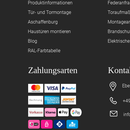
Produktinformationen
Federanfr
Tür- und Tormontage
Toraufma
Aschaffenburg
Montagean
Haustüren montieren
Brandschu
Blog
Elektrisch
RAL-Farbtabelle
Zahlungsarten
Konta
Ebe
+49
in