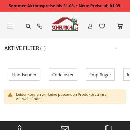
Sommer-Aktionspreise bis 31.08. • Neue Preise ab 01.09.
Zum
Inhalt
springen
AKTIVE FILTER
Handsender
Codetaster
Empfänger
I
Leider können wir keine passenden Produkte zu ihrer
Auswahl finden.